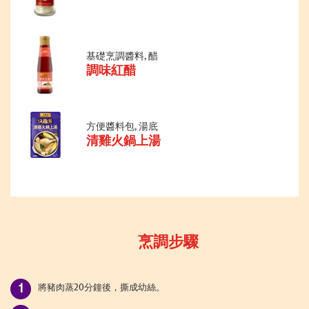
基礎烹調醬料, 醋
調味紅醋
方便醬料包, 湯底
清雞火鍋上湯
烹調步驟
將豬肉蒸
20分鐘後，撕成幼絲。