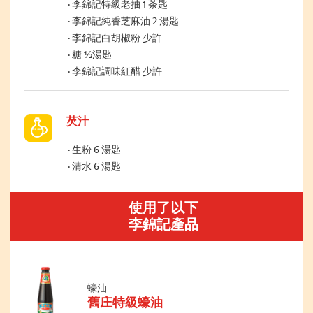
李錦記特級老抽 1 茶匙
李錦記純香芝麻油 2 湯匙
李錦記白胡椒粉 少許
糖 ½湯匙
李錦記調味紅醋 少許
芡汁
生粉 6 湯匙
清水 6 湯匙
使用了以下
李錦記產品
蠔油
舊庄特級蠔油