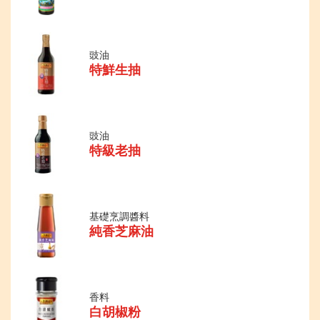
豉油
特鮮生抽
豉油
特級老抽
基礎烹調醬料
純香芝麻油
香料
白胡椒粉