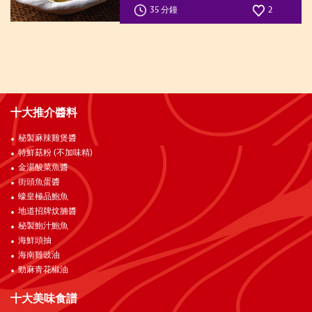
35 分鐘
2
十大推介醬料
秘製麻辣雞煲醬
特鮮菇粉 (不加味精)
金湯酸菜魚醬
街頭魚蛋醬
蠔皇極品鮑魚
地道招牌炆腩醬
秘製鮑汁鮑魚
海鮮頭抽
海南雞豉油
勁麻青花椒油
十大美味食譜