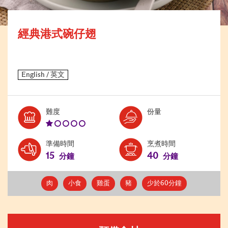
經典港式碗仔翅
Level:
Serves:
難度
份量
1
準備時間
烹煮時間
15
40
分鐘
分鐘
肉
小食
雞蛋
豬
少於60分鐘