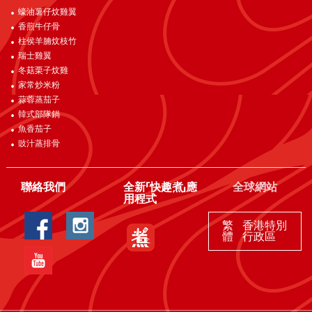
蠔油薯仔炆雞翼
香煎牛仔骨
柱侯羊腩炆枝竹
瑞士雞翼
冬菇栗子炆雞
家常炒米粉
蒜蓉蒸茄子
韓式部隊鍋
魚香茄子
豉汁蒸排骨
聯絡我們
全新「快趣煮」應
全球網站
用程式
繁
香港特別
體
行政區