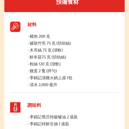
預備食材
材料
豬肉 200 克
罐裝竹筍 75 克 (切幼絲)
木耳絲 75 克 (浸軟)
鮮冬菇75 克 (切幼絲)
粉絲 120 克 (浸軟)
雞蛋 2 隻 (拌勻)
李錦記清雞火鍋上湯 1包
清水 2,000 毫升
調味料
李錦記舊庄特級蠔油 2 湯匙
李錦記特鮮生抽 1 湯匙