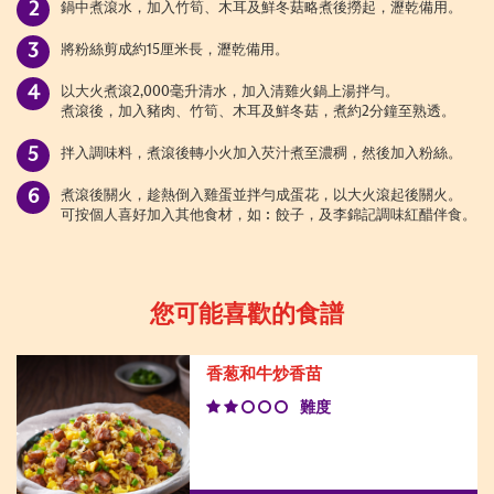
鍋中煮滾水，加入
竹筍
、
木耳及
鮮
冬菇
略煮後撈起，瀝乾備用
。
將
粉絲
剪成約
15厘米長，
瀝乾備用
。
以大火煮滾
2,000毫升清水，加入
清雞火鍋上湯
拌
勻
。
煮滾後，加入
豬肉、竹筍
、
木耳及
鮮
冬菇
，
煮約
2分鐘至熟透。
拌入
調味料
，
煮滾後轉小火加入
芡汁
煮
至濃稠
，然後加入
粉絲。
煮
滾後關火
，趁熱倒入
雞蛋並
拌勻成蛋花
，以大火滾起後關火
。
可按個人喜好加入其他食材，如︰餃子，及
李錦記調味紅醋伴食。
您可能喜歡的食譜
香葱和牛炒香苗
難度