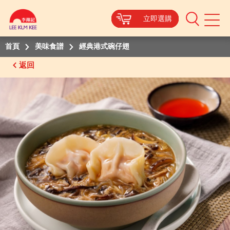
立即選購
立即選購
立即選購
立即選購
Mobile
Menu
首頁
美味食譜
經典港式碗仔翅
返回