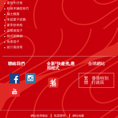
香煎牛仔骨
柱侯羊腩炆枝竹
瑞士雞翼
冬菇栗子炆雞
家常炒米粉
蒜蓉蒸茄子
韓式部隊鍋
魚香茄子
豉汁蒸排骨
聯絡我們
全新「快趣煮」應
全球網站
用程式
繁
香港特別
體
行政區
網站使用條款
私隱聲明
網站地圖