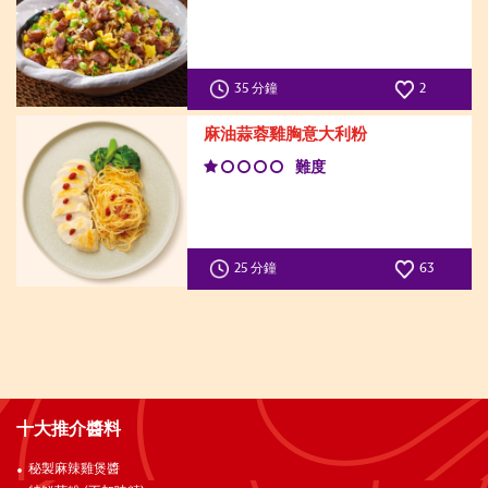
35 分鐘
2
麻油蒜蓉雞胸意大利粉
難度
25 分鐘
63
十大推介醬料
秘製麻辣雞煲醬