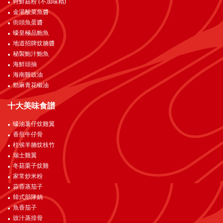
特鮮菇粉 (不加味精)
金湯酸菜魚醬
街頭魚蛋醬
蠔皇極品鮑魚
地道招牌炆腩醬
秘製鮑汁鮑魚
海鮮頭抽
海南雞豉油
勁麻青花椒油
十大美味食譜
蠔油薯仔炆雞翼
香煎牛仔骨
柱侯羊腩炆枝竹
瑞士雞翼
冬菇栗子炆雞
家常炒米粉
蒜蓉蒸茄子
韓式部隊鍋
魚香茄子
豉汁蒸排骨