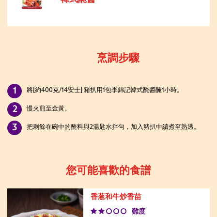
烹調步驟
將
[
約
400
克
/14
安士
] 豬扒
用
1
包李錦記韓式醃醬醃
1
小時。
慢火煎至金黃。
把剩餘在碗中的醃料與
2
湯匙水拌勻，加入豬扒中續煮至熟透。
您可能喜歡的食譜
香葱和牛炒香苗
難度