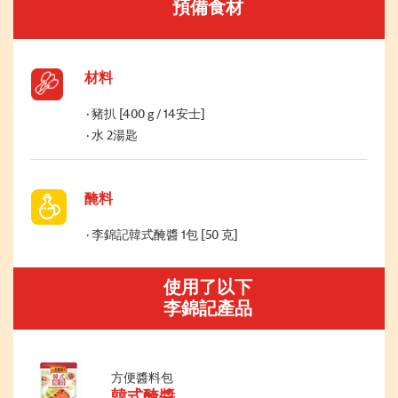
預備食材
材料
豬扒 [400 g / 14安士]
水 2湯匙
醃料
李錦記韓式醃醬 1包 [50 克]
使用了以下
李錦記產品
方便醬料包
韓式醃醬