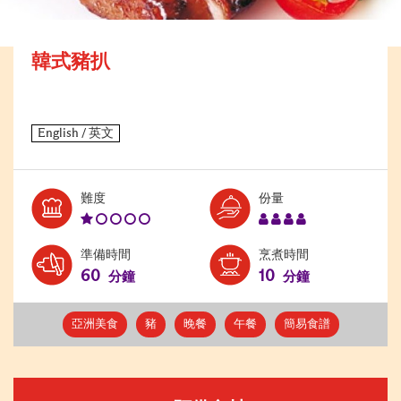
韓式豬扒
Level:
Serves:
難度
份量
1
4
準備時間
烹煮時間
60
10
分鐘
分鐘
亞洲美食
豬
晚餐
午餐
簡易食譜