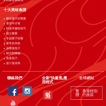
勁麻青花椒油
十大美味食譜
蠔油薯仔炆雞翼
香煎牛仔骨
柱侯羊腩炆枝竹
瑞士雞翼
冬菇栗子炆雞
家常炒米粉
蒜蓉蒸茄子
韓式部隊鍋
魚香茄子
豉汁蒸排骨
聯絡我們
全新「快趣煮」應
全球網站
用程式
繁
香港特別
體
行政區