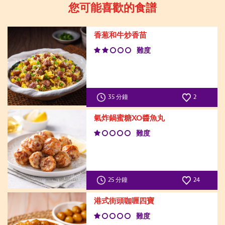
您可能喜歡的食譜
香葱和牛炒香苗
難度
35 分鐘
2
氣炸鍋蜜糖XO醬魚丸
難度
25 分鐘
24
港式街頭咖喱四寶
難度