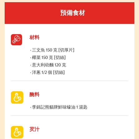
預備食材
材料
三文魚 150 克 [切厚片]
椰菜 150 克 [切絲]
意大利幼麵 120 克
洋蔥 1/2 個 [切絲]
醃料
李錦記熊貓牌鮮味蠔油 1 湯匙
芡汁