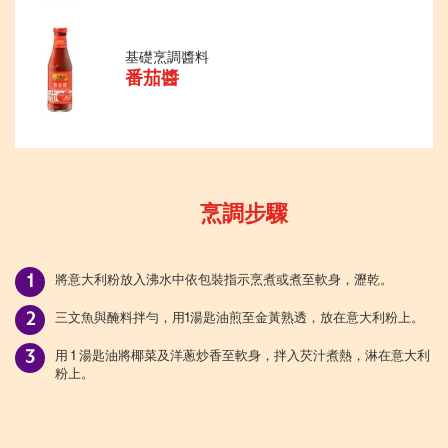
基礎烹調醬料
番茄醬
烹調步驟
將意大利粉放入沸水中依包裝指示烹煮或煮至軟身，瀝乾。
三文魚與醃料拌勻，用1湯匙油煎至金黃熟透，放在意大利粉上。
用 1 湯匙油將椰菜及洋蔥炒香至軟身，拌入芡汁煮熱，淋在意大利
粉上。