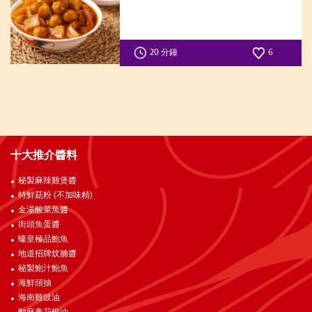
20 分鐘
6
十大推介醬料
秘製麻辣雞煲醬
特鮮菇粉 (不加味精)
金湯酸菜魚醬
街頭魚蛋醬
蠔皇極品鮑魚
地道招牌炆腩醬
秘製鮑汁鮑魚
海鮮頭抽
海南雞豉油