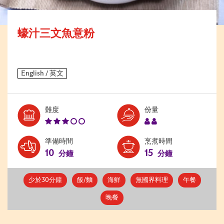
蠔汁三文魚意粉
Level:
Serves:
難度
份量
3
2
準備時間
烹煮時間
10
15
分鐘
分鐘
少於30分鐘
飯/麵
海鮮
無國界料理
午餐
晚餐