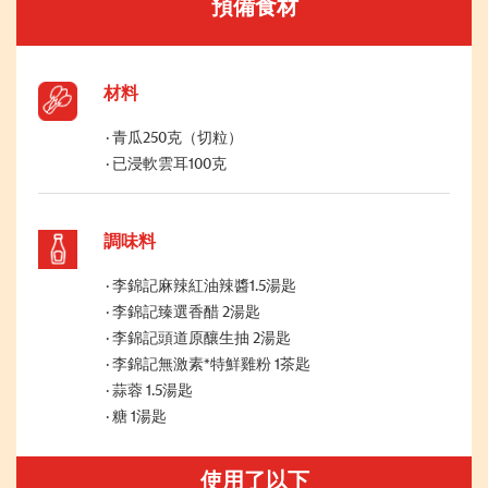
預備食材
材料
青瓜250克（切粒）
已浸軟雲耳100克
調味料
李錦記麻辣紅油辣醬1.5湯匙
李錦記臻選香醋 2湯匙
李錦記頭道原釀生抽 2湯匙
李錦記無激素*特鮮雞粉 1茶匙
蒜蓉 1.5湯匙
糖 1湯匙
使用了以下