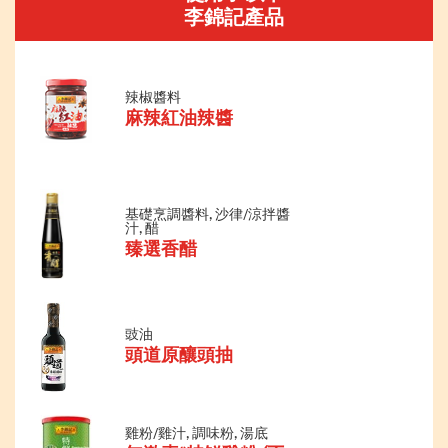
李錦記產品
辣椒醬料
麻辣紅油辣醬
基礎烹調醬料, 沙律/涼拌醬
汁, 醋
臻選香醋
豉油
頭道原釀頭抽
雞粉/雞汁, 調味粉, 湯底