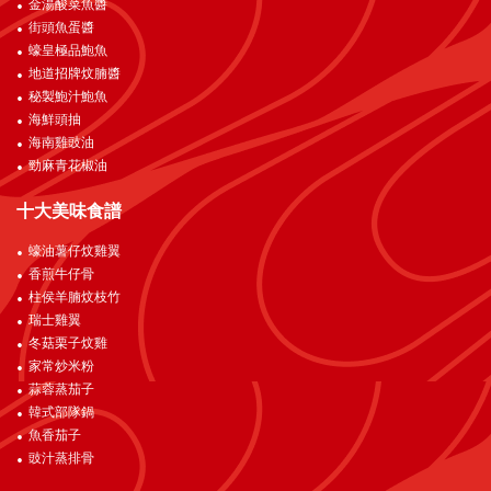
金湯酸菜魚醬
街頭魚蛋醬
蠔皇極品鮑魚
地道招牌炆腩醬
秘製鮑汁鮑魚
海鮮頭抽
海南雞豉油
勁麻青花椒油
十大美味食譜
蠔油薯仔炆雞翼
香煎牛仔骨
柱侯羊腩炆枝竹
瑞士雞翼
冬菇栗子炆雞
家常炒米粉
蒜蓉蒸茄子
韓式部隊鍋
魚香茄子
豉汁蒸排骨