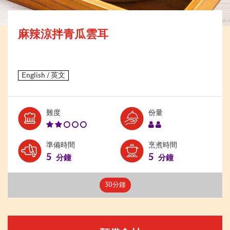
麻辣涼拌青瓜雲耳
Level:
Serves:
難度
份量
2
2
準備時間
烹煮時間
5
5
分鐘
分鐘
30分鐘