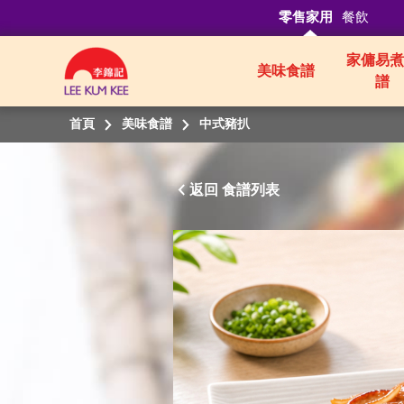
零售家用
餐飲
家傭易煮
美味食譜
譜
首頁
美味食譜
中式豬扒
返回