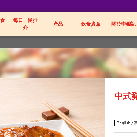
食
每日一餸推
產品
飲食煮意
關於李錦記
介
中式