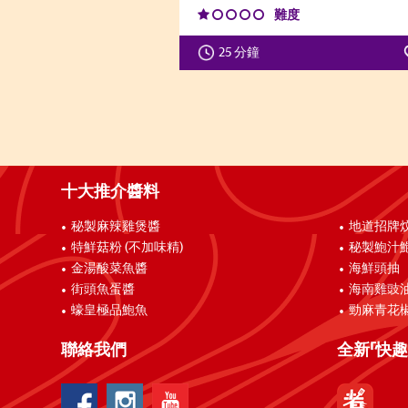
難度
25 分鐘
十大推介醬料
秘製麻辣雞煲醬
地道招牌
特鮮菇粉 (不加味精)
秘製鮑汁
金湯酸菜魚醬
海鮮頭抽
街頭魚蛋醬
海南雞豉
蠔皇極品鮑魚
勁麻青花
聯絡我們
全新「快趣