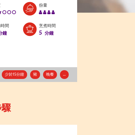
Level:
Serves:
度
份量
2
4
備時間
烹煮時間
5
分鐘
分鐘
少於15分鐘
豬
晚餐
...
步驟