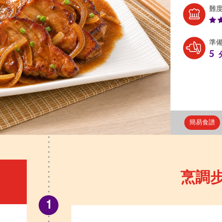
難
準
5
簡易食譜
烹調