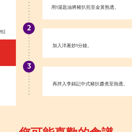
用1湯匙油將豬扒煎至金黃熟透。
包]
加入洋蔥炒1分鐘。
再拌入李錦記中式豬扒醬煮至熱透。