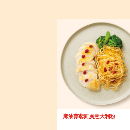
麻油蒜蓉雞胸意大利粉