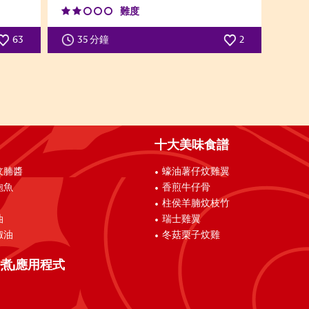
難度
63
35 分鐘
2
十大美味食譜
炆腩醬
蠔油薯仔炆雞翼
鮑魚
香煎牛仔骨
柱侯羊腩炆枝竹
油
瑞士雞翼
椒油
冬菇栗子炆雞
煮」應用程式