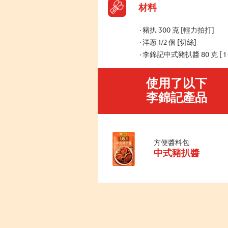
材料
豬扒 300 克 [輕力拍打]
洋蔥 1/2 個 [切絲]
李錦記中式豬扒醬 80 克 [ 1 
使用了以下
李錦記產品
方便醬料包
中式豬扒醬