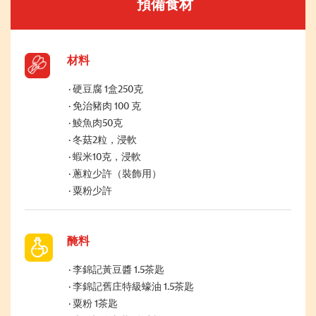
預備食材
材料
硬豆腐 1盒250克
免治豬肉 100 克
鯪魚肉50克
冬菇2粒，浸軟
蝦米10克，浸軟
蔥粒少許（裝飾用）
粟粉少許
醃料
李錦記黃豆醬 1.5茶匙
李錦記舊庄特級蠔油 1.5茶匙
粟粉 1茶匙