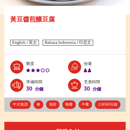
黃豆醬煎釀豆腐
Level:
Serves:
難度
份量
3
2
準備時間
烹煮時間
30
30
分鐘
分鐘
中式食譜
豬
海鮮
晚餐
午餐
少於60分鐘