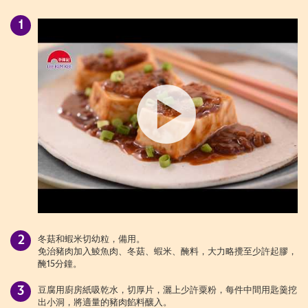
冬菇和蝦米切幼粒，備用。
免治豬肉加入鯪魚肉、冬菇、蝦米、醃料，大力略攪至少許起膠，
醃15分鐘。
豆腐用廚房紙吸乾水，切厚片，灑上少許粟粉，每件中間用匙羹挖
出小洞，將適量的豬肉餡料釀入。