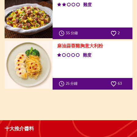
難度
35 分鐘
2
麻油蒜蓉雞胸意大利粉
難度
25 分鐘
63
十大推介醬料