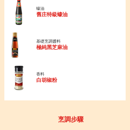
蠔油
舊庄特級蠔油
基礎烹調醬料
極純黑芝麻油
香料
白胡椒粉
烹調步驟