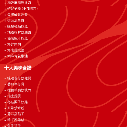
秘製麻辣雞煲醬
特鮮菇粉 (不加味精)
金湯酸菜魚醬
街頭魚蛋醬
蠔皇極品鮑魚
地道招牌炆腩醬
秘製鮑汁鮑魚
海鮮頭抽
海南雞豉油
勁麻青花椒油
十大美味食譜
蠔油薯仔炆雞翼
香煎牛仔骨
柱侯羊腩炆枝竹
瑞士雞翼
冬菇栗子炆雞
家常炒米粉
蒜蓉蒸茄子
韓式部隊鍋
魚香茄子