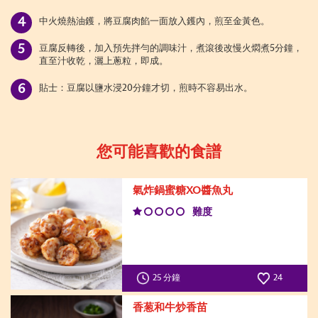
中火燒熱油鑊，將豆腐肉餡一面放入鑊內，煎至金黃色。
豆腐反轉後，加入預先拌勻的調味汁，煮滾後改慢火燜煮
5分鐘，
直至汁收乾，灑上蔥粒，即成。
貼士：豆腐以鹽水浸
20分鐘才切，煎時不容易出水。
您可能喜歡的食譜
氣炸鍋蜜糖XO醬魚丸
難度
25 分鐘
24
香葱和牛炒香苗