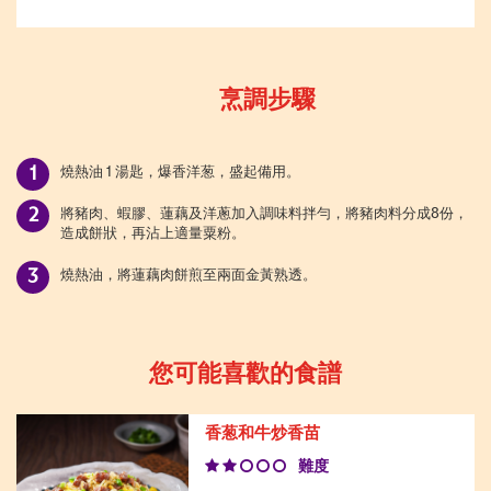
烹調步驟
燒熱油 1 湯匙，爆香洋葱，盛起備用。
將豬肉、蝦膠、蓮藕及洋蔥加入調味料拌勻，將豬肉料分成8份，
造成餅狀，再沾上適量粟粉。
燒熱油，將蓮藕肉餅煎至兩面金黃熟透。
您可能喜歡的食譜
香葱和牛炒香苗
難度