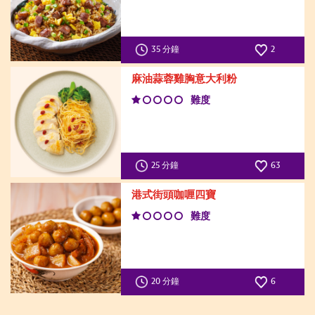
35 分鐘
2
麻油蒜蓉雞胸意大利粉
難度
25 分鐘
63
港式街頭咖喱四寶
難度
20 分鐘
6