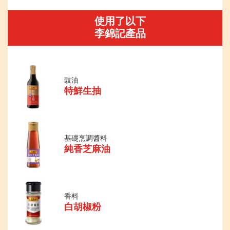
使用了以下
李錦記產品
豉油
特鮮生抽
基礎烹調醬料
純香芝麻油
香料
白胡椒粉