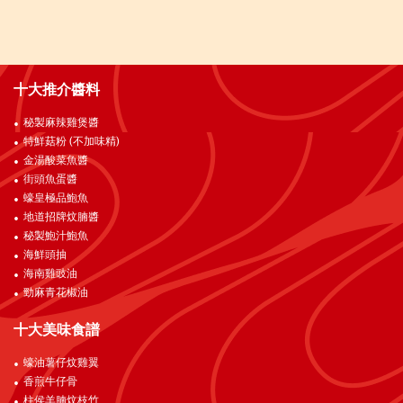
十大推介醬料
秘製麻辣雞煲醬
特鮮菇粉 (不加味精)
金湯酸菜魚醬
街頭魚蛋醬
蠔皇極品鮑魚
地道招牌炆腩醬
秘製鮑汁鮑魚
海鮮頭抽
海南雞豉油
勁麻青花椒油
十大美味食譜
蠔油薯仔炆雞翼
香煎牛仔骨
柱侯羊腩炆枝竹