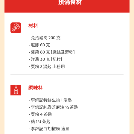
預備食材
材料
免治豬肉 200 克
蝦膠 60 克
蓮藕 80 克 [磨絲及瀝乾]
洋葱 30 克 [切粒]
粟粉 2 湯匙 上粉用
調味料
李錦記特鮮生抽 1 湯匙
李錦記純香芝麻油 ½ 茶匙
粟粉 4 茶匙
糖 1/3 茶匙
李錦記白胡椒粉 適量