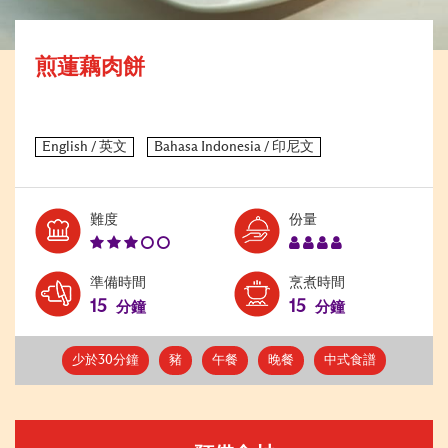
煎蓮藕肉餅
Level:
Serves:
難度
份量
3
4
準備時間
烹煮時間
15
15
分鐘
分鐘
少於30分鐘
豬
午餐
晚餐
中式食譜