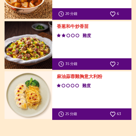
20 分鐘
6
香葱和牛炒香苗
難度
35 分鐘
2
麻油蒜蓉雞胸意大利粉
難度
25 分鐘
63