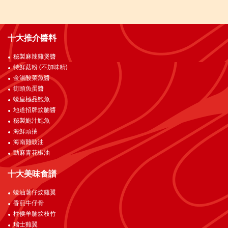
十大推介醬料
秘製麻辣雞煲醬
特鮮菇粉 (不加味精)
金湯酸菜魚醬
街頭魚蛋醬
蠔皇極品鮑魚
地道招牌炆腩醬
秘製鮑汁鮑魚
海鮮頭抽
海南雞豉油
勁麻青花椒油
十大美味食譜
蠔油薯仔炆雞翼
香煎牛仔骨
柱侯羊腩炆枝竹
瑞士雞翼