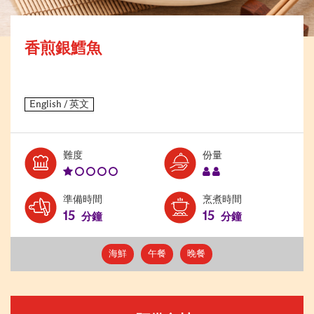
香煎銀鱈魚
Level:
Serves:
難度
份量
1
2
準備時間
烹煮時間
15
15
分鐘
分鐘
海鮮
午餐
晚餐