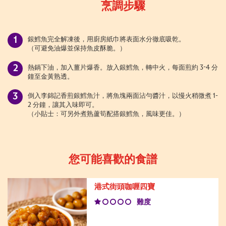
烹調步驟
銀鱈魚完全解凍後，用廚房紙巾將表面水分徹底吸乾。
（可避免油爆並保持魚皮酥脆。）
熱鍋下油，加入薑片爆香。放入銀鱈魚，轉中火，每面煎約 3-4 分
鐘至金黃熟透。
倒入李錦記香煎銀鱈魚汁，將魚塊兩面沾勻醬汁，以慢火稍微煮 1-
2 分鐘，讓其入味即可。
（小貼士：可另外煮熟蘆筍配搭銀鱈魚，風味更佳。）
您可能喜歡的食譜
港式街頭咖喱四寶
難度