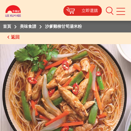
立即選購
立即選購
立即選購
立即選購
Mobile
Menu
首頁
美味食譜
沙爹雞柳甘筍湯米粉
返回