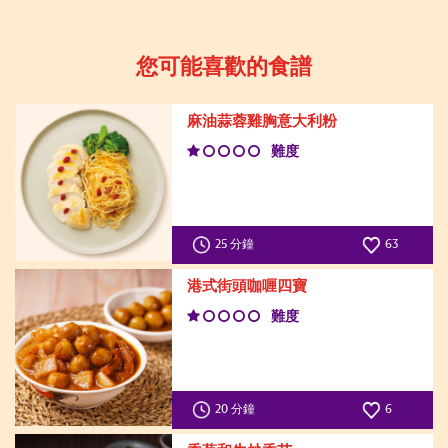
您可能喜歡的食譜
麻油蒜蓉雞胸意大利粉
難度
25 分鐘
63
港式街頭咖喱四寶
難度
20 分鐘
6