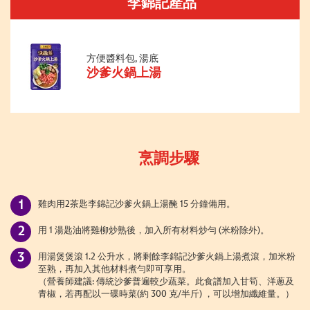
李錦記產品
方便醬料包, 湯底
沙爹火鍋上湯
烹調步驟
雞肉用2茶匙李錦記沙爹火鍋上湯醃 15 分鐘備用。
用 1 湯匙油將雞柳炒熟後，加入所有材料炒勻 (米粉除外)。
用湯煲煲滾 1.2 公升水，將剩餘李錦記沙爹火鍋上湯煮滾，加米粉
至熟，再加入其他材料煮勻即可享用。
（營養師建議: 傳統沙爹普遍較少蔬菜。此食譜加入甘筍、洋蔥及
青椒，若再配以一碟時菜(約 300 克/半斤) ，可以增加纖維量。）