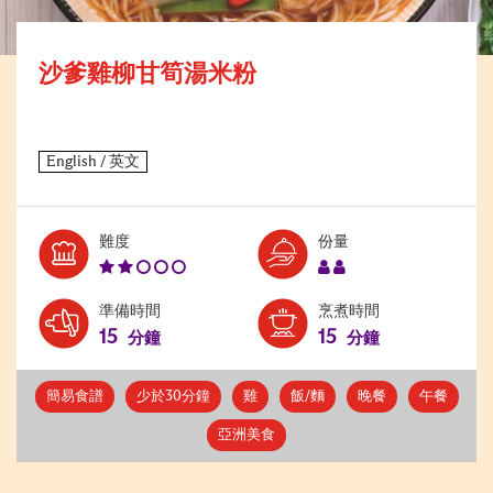
沙爹雞柳甘筍湯米粉
Level:
Serves:
難度
份量
2
2
準備時間
烹煮時間
15
15
分鐘
分鐘
簡易食譜
少於30分鐘
雞
飯/麵
晚餐
午餐
亞洲美食