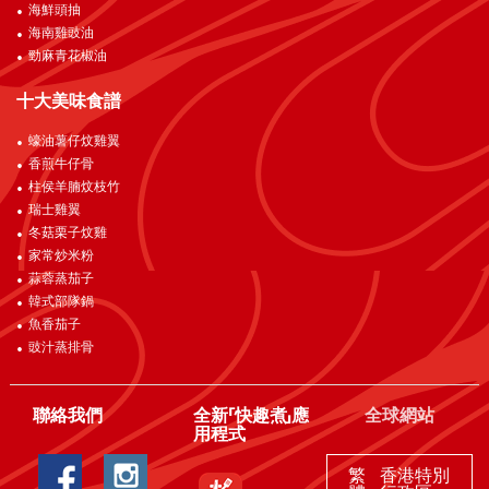
海鮮頭抽
海南雞豉油
勁麻青花椒油
十大美味食譜
蠔油薯仔炆雞翼
香煎牛仔骨
柱侯羊腩炆枝竹
瑞士雞翼
冬菇栗子炆雞
家常炒米粉
蒜蓉蒸茄子
韓式部隊鍋
魚香茄子
豉汁蒸排骨
聯絡我們
全新「快趣煮」應
全球網站
用程式
繁
香港特別