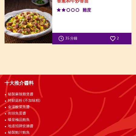
香葱和牛炒香苗
難度
35 分鐘
2
十大推介醬料
秘製麻辣雞煲醬
特鮮菇粉 (不加味精)
金湯酸菜魚醬
街頭魚蛋醬
蠔皇極品鮑魚
地道招牌炆腩醬
秘製鮑汁鮑魚