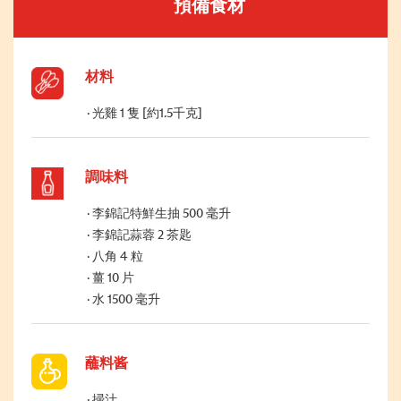
預備食材
材料
光雞 1 隻 [約1.5千克]
調味料
李錦記特鮮生抽 500 毫升
李錦記蒜蓉 2 茶匙
八角 4 粒
薑 10 片
水 1500 毫升
蘸料酱
掃汁