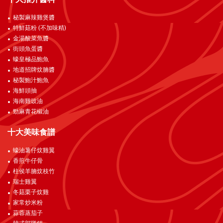
秘製麻辣雞煲醬
特鮮菇粉 (不加味精)
金湯酸菜魚醬
街頭魚蛋醬
蠔皇極品鮑魚
地道招牌炆腩醬
秘製鮑汁鮑魚
海鮮頭抽
海南雞豉油
勁麻青花椒油
十大美味食譜
蠔油薯仔炆雞翼
香煎牛仔骨
柱侯羊腩炆枝竹
瑞士雞翼
冬菇栗子炆雞
家常炒米粉
蒜蓉蒸茄子