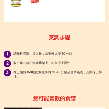
蒜蓉
烹調步驟
調味料煮沸，放入雞，加蓋慢火浸 30 分鐘。
取出雞並放在焗爐烤架上，均勻掃上掃汁。
在已預熱 160度的焗爐焗約 30-45 分鐘至金黃熟透，其間掃上掃
汁。
您可能喜歡的食譜