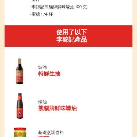
李錦記熊貓牌鮮味蠔油 100 克
蜜糖 1 /4 杯
使用了以下
李錦記產品
豉油
特鮮生抽
蠔油
熊貓牌鮮味蠔油
基礎烹調醬料