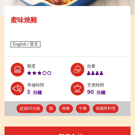
蜜味燒雞
Level:
Serves:
難度
份量
3
4
準備時間
烹煮時間
5
90
分鐘
分鐘
超過60分鐘
雞
晚餐
午餐
無國界料理