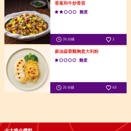
香葱和牛炒香苗
難度
35 分鐘
2
麻油蒜蓉雞胸意大利粉
難度
25 分鐘
63
十大推介醬料