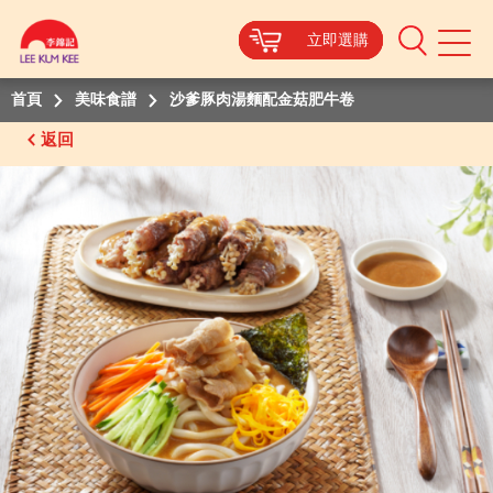
立即選購
立即選購
立即選購
立即選購
Mobile
Menu
首頁
美味食譜
沙爹豚肉湯麵配金菇肥牛卷
返回