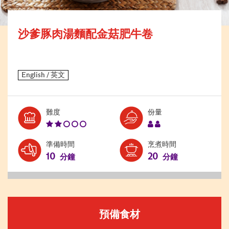
沙爹豚肉湯麵配金菇肥牛卷
Level:
Serves:
難度
份量
2
2
準備時間
烹煮時間
10
20
分鐘
分鐘
預備食材