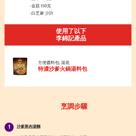
金菇 150克
白芝麻 少許
使用了以下
李錦記產品
方便醬料包, 湯底
特濃沙爹火鍋湯料包
烹調步驟
沙爹豚肉湯麵