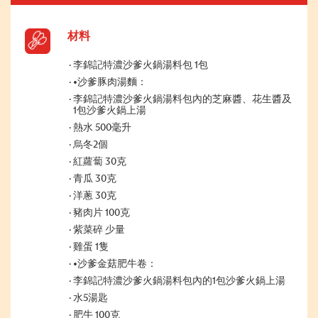
材料
李錦記特濃沙爹火鍋湯料包 1包
•沙爹豚肉湯麵：
李錦記特濃沙爹火鍋湯料包內的芝麻醬、花生醬及
1包沙爹火鍋上湯
熱水 500毫升
烏冬2個
紅蘿蔔 30克
青瓜 30克
洋蔥 30克
豬肉片 100克
紫菜碎 少量
雞蛋 1隻
•沙爹金菇肥牛卷：
李錦記特濃沙爹火鍋湯料包內的1包沙爹火鍋上湯
水5湯匙
肥牛 100克