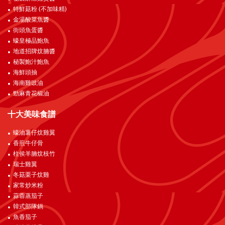
特鮮菇粉 (不加味精)
金湯酸菜魚醬
街頭魚蛋醬
蠔皇極品鮑魚
地道招牌炆腩醬
秘製鮑汁鮑魚
海鮮頭抽
海南雞豉油
勁麻青花椒油
十大美味食譜
蠔油薯仔炆雞翼
香煎牛仔骨
柱侯羊腩炆枝竹
瑞士雞翼
冬菇栗子炆雞
家常炒米粉
蒜蓉蒸茄子
韓式部隊鍋
魚香茄子