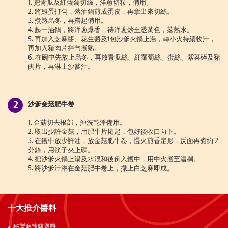
1.
把青瓜及紅蘿蔔切絲，洋蔥切粒，備用。
2.
將雞蛋打勻，落油鍋煎成蛋皮，再拿出來切絲。
3.
煮熟烏冬，再撈起備用。
4.
起一油鍋，將洋蔥爆香，待洋蔥炒至透黃色，落熱水。
5.
再加入芝麻醬、花生醬及1包沙爹火鍋上湯，轉小火持續收汁，
再加入豬肉片拌勻煮熟。
6.
在碗中先放上烏冬，再放青瓜絲、紅蘿蔔絲、蛋絲、紫菜碎及豬
肉片，再淋上沙爹汁。
沙爹金菇肥牛卷
1.
金菇切去根部，沖洗乾淨備用。
2.
取出少許金菇，用肥牛片捲起，包好後收口向下。
3.
在鑊中放少許油，放金菇肥牛卷，慢火煎香定形，反面再煮約 2
分鐘，用筷子夾上碟。
4.
把沙爹火鍋上湯及水混和後倒入鑊中，用中火煮至濃稠。
5.
將沙爹汁淋在金菇肥牛卷上，撒上白芝麻即成。
十大推介醬料
秘製麻辣雞煲醬