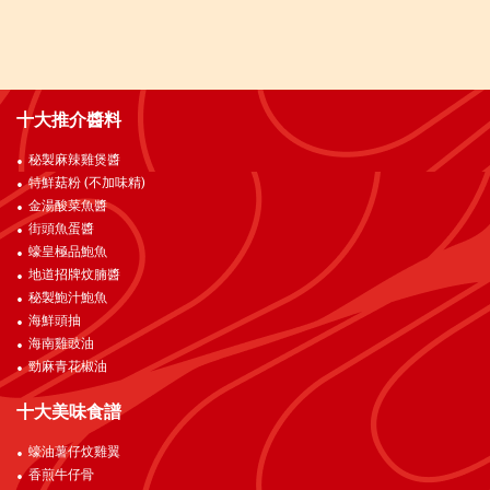
十大推介醬料
秘製麻辣雞煲醬
特鮮菇粉 (不加味精)
金湯酸菜魚醬
街頭魚蛋醬
蠔皇極品鮑魚
地道招牌炆腩醬
秘製鮑汁鮑魚
海鮮頭抽
海南雞豉油
勁麻青花椒油
十大美味食譜
蠔油薯仔炆雞翼
香煎牛仔骨