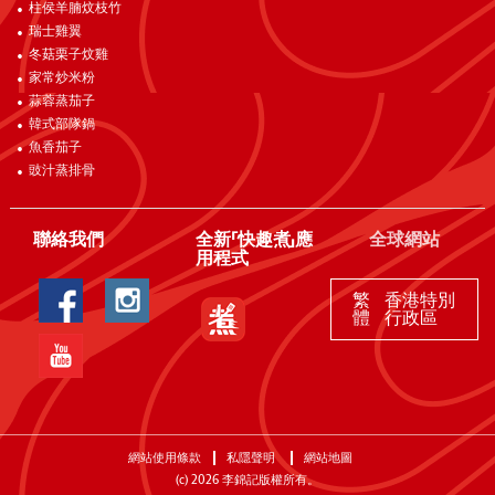
柱侯羊腩炆枝竹
瑞士雞翼
冬菇栗子炆雞
家常炒米粉
蒜蓉蒸茄子
韓式部隊鍋
魚香茄子
豉汁蒸排骨
聯絡我們
全新「快趣煮」應
全球網站
用程式
繁
香港特別
體
行政區
網站使用條款
私隱聲明
網站地圖
(c)
2026
李錦記版權所有。