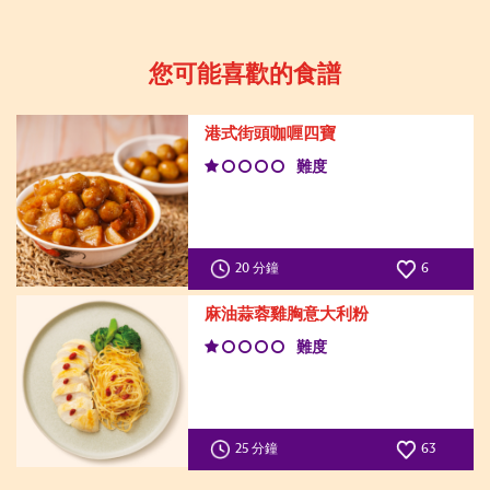
您可能喜歡的食譜
港式街頭咖喱四寶
難度
20 分鐘
6
麻油蒜蓉雞胸意大利粉
難度
25 分鐘
63