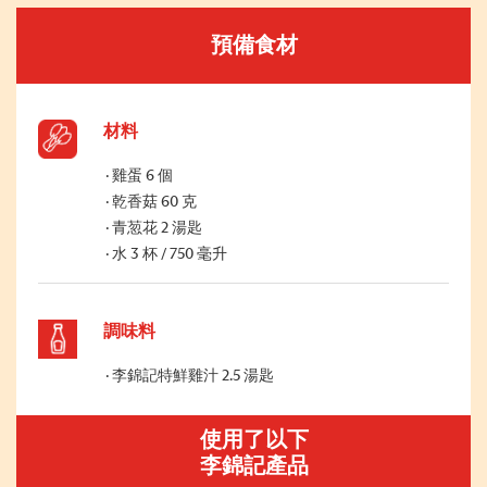
預備食材
材料
雞蛋 6 個
乾香菇 60 克
青䓤花 2 湯匙
水 3 杯 / 750 毫升
調味料
李錦記特鮮雞汁 2.5 湯匙
使用了以下
李錦記產品