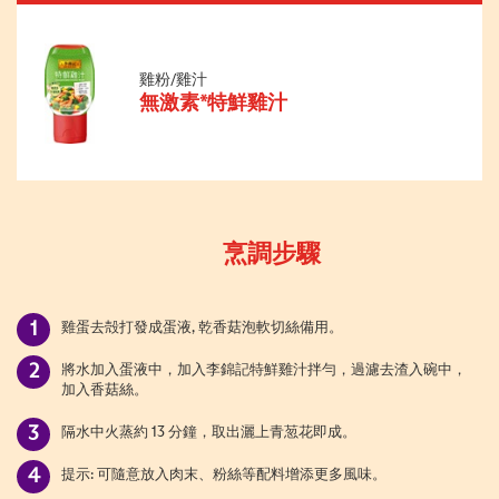
雞粉/雞汁
無激素*特鮮雞汁
烹調步驟
雞蛋去殻打發成蛋液, 乾香菇泡軟切絲備用。
將水加入蛋液中，加入李錦記特鮮雞汁拌勻，過濾去渣入碗中，
加入香菇絲。
隔水中火蒸約 13 分鐘，取出灑上青䓤花即成。
提示: 可隨意放入肉末、粉絲等配料增添更多風味。