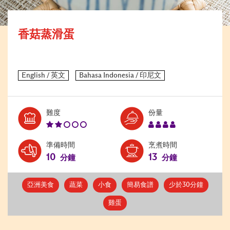
香菇蒸滑蛋
Level:
Serves:
難度
份量
2
4
準備時間
烹煮時間
10
13
分鐘
分鐘
亞洲美食
蔬菜
小食
簡易食譜
少於30分鐘
雞蛋