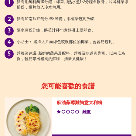
豬肉用醃料醃10分鐘；椰菜用熱水煮1-2分鐘至軟身，片薄椰菜厚
部份，逐片放入冷水備用。
豬肉加南瓜拌勻分成8等份，用椰菜包實放碟。
隔水蒸15分鐘，將芡汁拌勻煮熱淋上碟即食。
小貼士： 選擇大片而綠色較軟部位的椰菜，會容易包扎。
營養師建議: 新鮮的蔬果及配料，營養及味道皆豐富。以南瓜為
例，輕易帶出豬肉的鮮味，清新又健康﹗
您可能喜歡的食譜
麻油蒜蓉雞胸意大利粉
難度