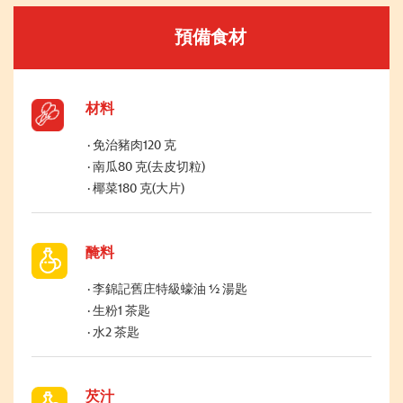
預備食材
材料
免治豬肉120 克
南瓜80 克(去皮切粒)
椰菜180 克(大片)
醃料
李錦記舊庄特級蠔油 ½ 湯匙
生粉1 茶匙
水2 茶匙
芡汁