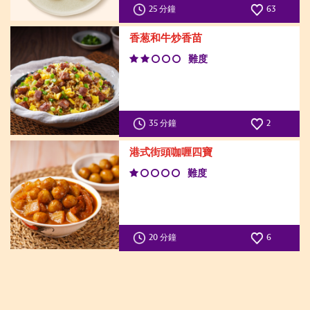
25 分鐘
63
香葱和牛炒香苗
難度
35 分鐘
2
港式街頭咖喱四寶
難度
20 分鐘
6