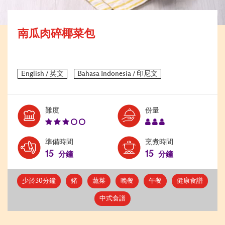
南瓜肉碎椰菜包
Level:
Serves:
難度
份量
3
3
準備時間
烹煮時間
15
15
分鐘
分鐘
少於30分鐘
豬
蔬菜
晚餐
午餐
健康食譜
中式食譜