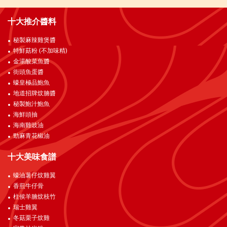
十大推介醬料
秘製麻辣雞煲醬
特鮮菇粉 (不加味精)
金湯酸菜魚醬
街頭魚蛋醬
蠔皇極品鮑魚
地道招牌炆腩醬
秘製鮑汁鮑魚
海鮮頭抽
海南雞豉油
勁麻青花椒油
十大美味食譜
蠔油薯仔炆雞翼
香煎牛仔骨
柱侯羊腩炆枝竹
瑞士雞翼
冬菇栗子炆雞