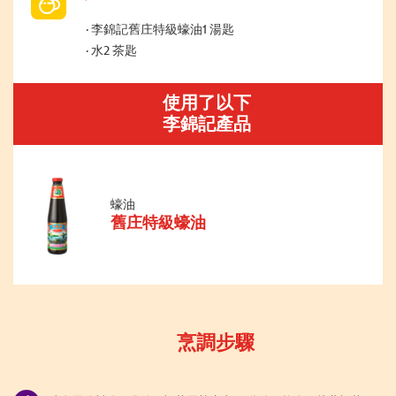
李錦記舊庄特級蠔油1 湯匙
水2 茶匙
使用了以下
李錦記產品
蠔油
舊庄特級蠔油
烹調步驟