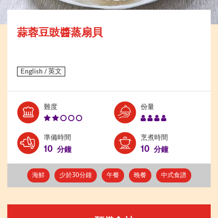
蒜蓉豆豉醬蒸扇貝
Level:
Serves:
難度
份量
2
4
準備時間
烹煮時間
10
10
分鐘
分鐘
海鮮
少於30分鐘
午餐
晚餐
中式食譜