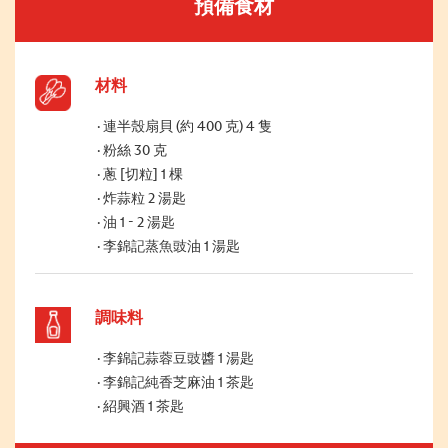
預備食材
材料
連半殼扇貝 (約 400 克) 4 隻
粉絲 30 克
蔥 [切粒] 1 棵
炸蒜粒 2 湯匙
油 1 - 2 湯匙
李錦記蒸魚豉油 1 湯匙
調味料
李錦記蒜蓉豆豉醬 1 湯匙
李錦記純香芝麻油 1 茶匙
紹興酒 1 茶匙