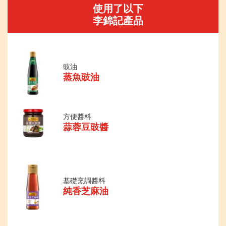
使用了以下
李錦記產品
豉油
蒸魚豉油
方便醬料
蒜蓉豆豉醬
基礎烹調醬料
純香芝麻油