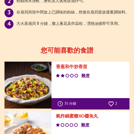
粉絲用水浸軟，瀝乾加入蒸魚豉油拌勻。
在扇貝與殼中間放上已調味的粉絲，然後在扇貝面放適量調味料。
大火蒸扇貝 8 分鐘，撒上蔥花及炸蒜粒，灒熱油後即可享用。
您可能喜歡的食譜
香葱和牛炒香苗
難度
35 分鐘
2
氣炸鍋蜜糖XO醬魚丸
難度