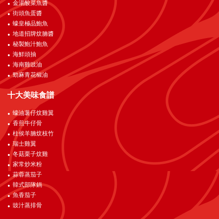
金湯酸菜魚醬
街頭魚蛋醬
蠔皇極品鮑魚
地道招牌炆腩醬
秘製鮑汁鮑魚
海鮮頭抽
海南雞豉油
勁麻青花椒油
十大美味食譜
蠔油薯仔炆雞翼
香煎牛仔骨
柱侯羊腩炆枝竹
瑞士雞翼
冬菇栗子炆雞
家常炒米粉
蒜蓉蒸茄子
韓式部隊鍋
魚香茄子
豉汁蒸排骨