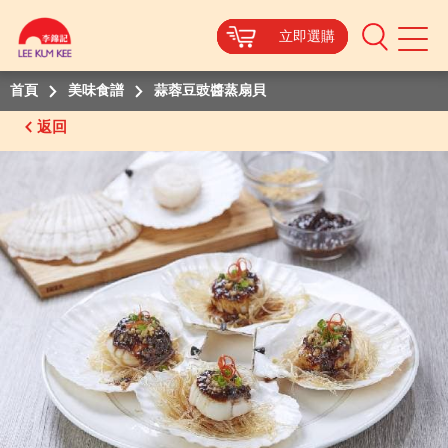
立即選購
立即選購
立即選購
立即選購
Mobile
Menu
首頁
美味食譜
蒜蓉豆豉醬蒸扇貝
返回