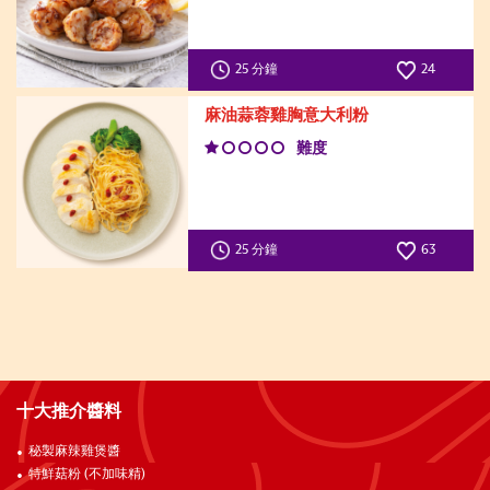
25 分鐘
24
麻油蒜蓉雞胸意大利粉
難度
25 分鐘
63
十大推介醬料
秘製麻辣雞煲醬
特鮮菇粉 (不加味精)