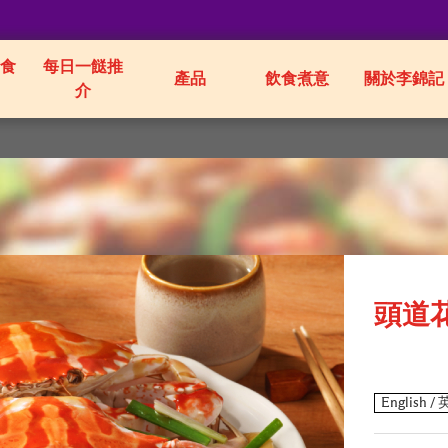
食
每日一餸推
產品
飲食煮意
關於李錦記
介
頭道