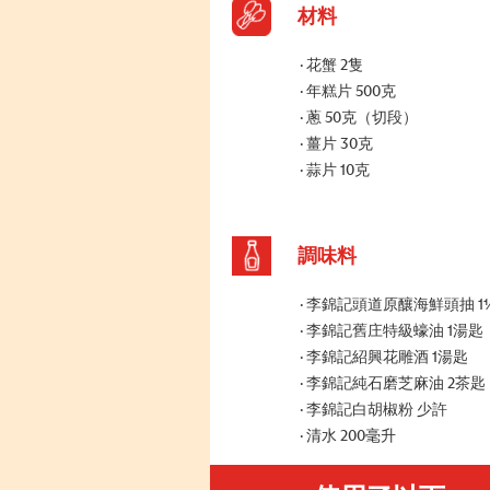
材料
花蟹 2隻
年糕片 500克
蔥 50克（切段）
薑片 30克
蒜片 10克
調味料
李錦記頭道原釀海鮮頭抽 1
李錦記舊庄特級蠔油 1湯匙
李錦記紹興花雕酒 1湯匙
李錦記純石磨芝麻油 2茶匙
李錦記白胡椒粉 少許
清水 200毫升