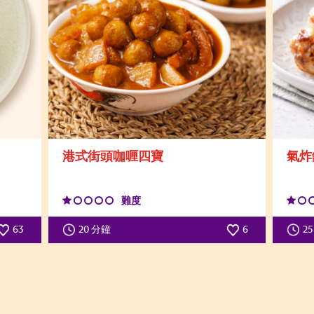
港式街頭咖喱四寶
氣炸
難度
63
20 分鐘
6
2