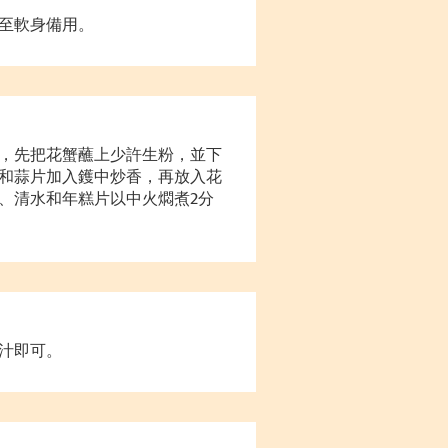
至軟身備用。
，先把花蟹蘸上少許生粉，並下
和蒜片加入鑊中炒香，再放入花
、清水和年糕片以中火燜煮2分
汁即可。