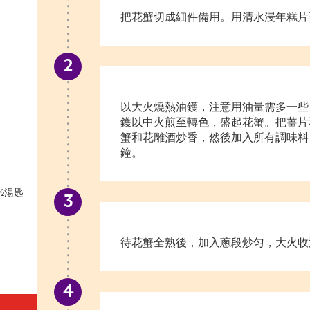
把花蟹切成細件備用。用清水浸年糕片
以大火燒熱油鑊，注意用油量需多一些
鑊以中火煎至轉色，盛起花蟹。把薑片
蟹和花雕酒炒香，然後加入所有調味料
鐘。
½湯匙
待花蟹全熟後，加入蔥段炒匀，大火收