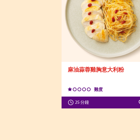
麻油蒜蓉雞胸意大利粉
難度
25 分鐘