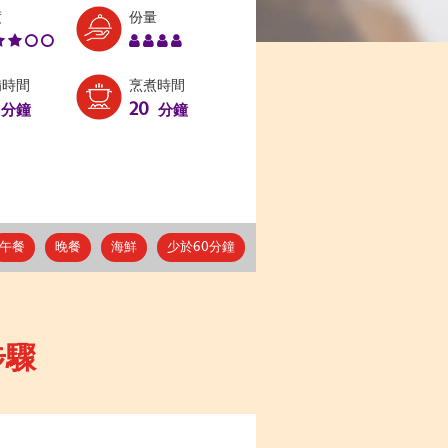
Level:
Serves:
度
份量
3
4
備時間
烹煮時間
20
分鐘
分鐘
午餐
晚餐
海鮮
少於60分鐘
步驟