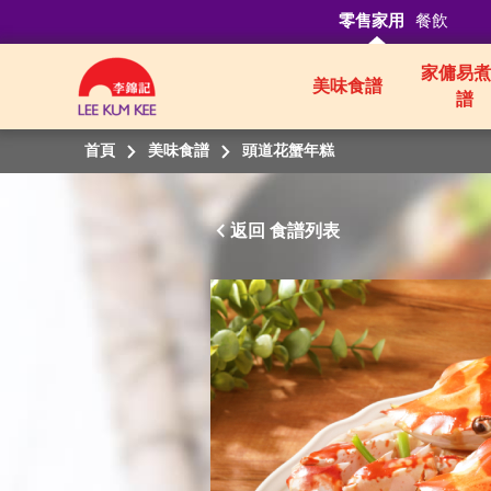
零售家用
餐飲
家傭易煮
美味食譜
譜
首頁
美味食譜
頭道花蟹年糕
返回