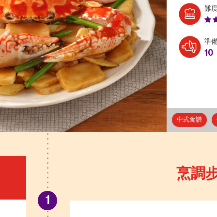
難
準
10
中式食譜
烹調