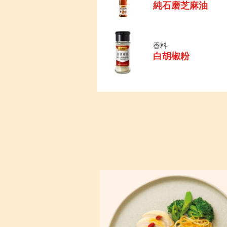
純石磨芝麻油
香料
白胡椒粉