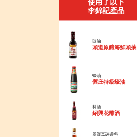
使用了以下
李錦記產品
豉油
頭道原釀海鮮頭抽
蠔油
舊庄特級蠔油
料酒
紹興花雕酒
基礎烹調醬料