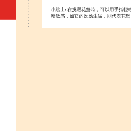
小貼士: 在挑選花蟹時，可以用手指
較敏感，如它的反應生猛，則代表花蟹