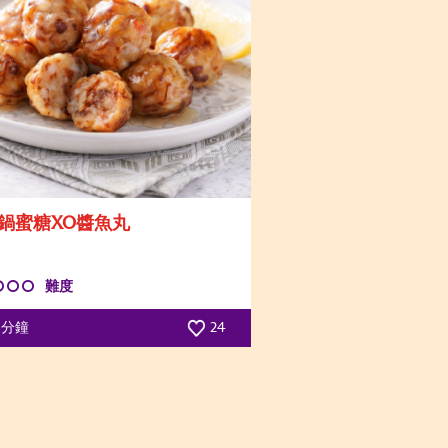
鍋蜜糖XO醬魚丸
難度
5 分鐘
24