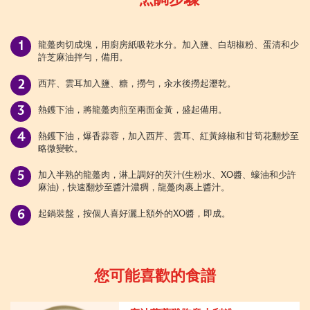
龍躉肉切成塊，用廚房紙吸乾水分。加入鹽、白胡椒粉、蛋清和少
許芝麻油拌勻，備用。
西芹、雲耳加入鹽、糖，撈勻，汆水後撈起瀝乾。
熱鑊下油，將龍躉肉煎至兩面金黃，盛起備用。
熱鑊下油，爆香蒜蓉，加入西芹、雲耳、紅黃綠椒和甘筍花翻炒至
略微變軟。
加入半熟的龍躉肉，淋上調好的芡汁(生粉水、XO醬、蠔油和少許
麻油)，快速翻炒至醬汁濃稠，龍躉肉裹上醬汁。
起鍋裝盤，按個人喜好灑上額外的XO醬，即成。
您可能喜歡的食譜