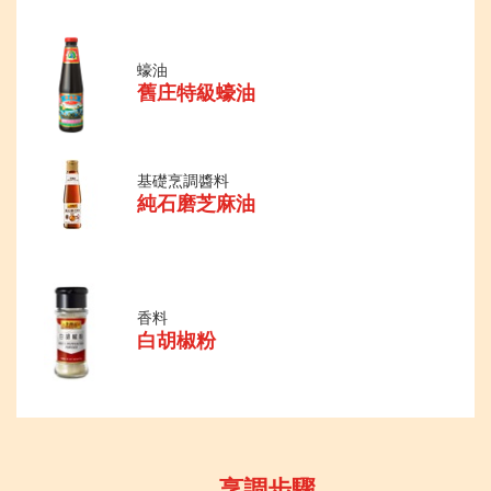
蠔油
舊庄特級蠔油
基礎烹調醬料
純石磨芝麻油
香料
白胡椒粉
烹調步驟