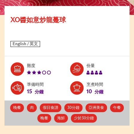
XO醬如意炒龍躉球
Level:
Serves:
難度
份量
3
4
準備時間
烹煮時間
15
10
分鐘
分鐘
晚餐
肉
假日食譜
30分鐘
亞洲美食
午餐
晚餐
海鮮
少於30分鐘