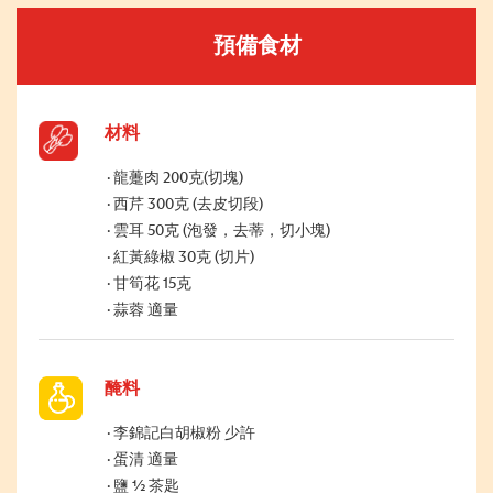
預備食材
材料
龍躉肉 200克(切塊)
西芹 300克 (去皮切段)
雲耳 50克 (泡發，去蒂，切小塊)
紅黃綠椒 30克 (切片)
甘筍花 15克
蒜蓉 適量
醃料
李錦記白胡椒粉 少許
蛋清 適量
鹽 ½ 茶匙