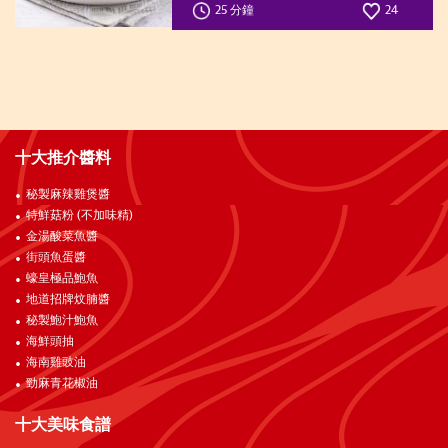
25 分鐘
24
十大推介醬料
秘製麻辣雞煲醬
特鮮菇粉 (不加味精)
金湯酸菜魚醬
街頭魚蛋醬
蠔皇極品鮑魚
地道招牌炆腩醬
秘製鮑汁鮑魚
海鮮頭抽
海南雞豉油
勁麻青花椒油
十大美味食譜