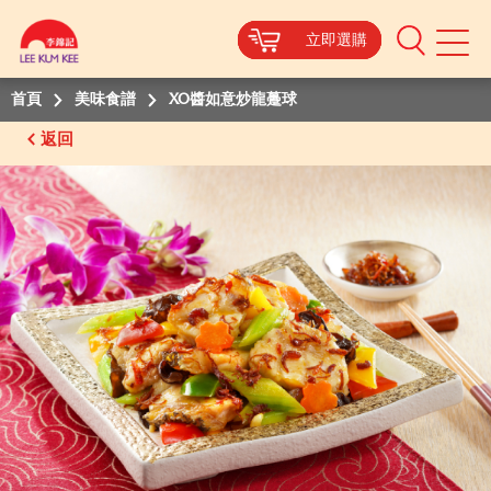
立即選購
立即選購
立即選購
立即選購
Mobile
Menu
首頁
美味食譜
XO醬如意炒龍躉球
返回