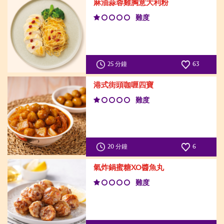
麻油蒜蓉雞胸意大利粉
難度
25 分鐘
63
港式街頭咖喱四寶
難度
20 分鐘
6
氣炸鍋蜜糖XO醬魚丸
難度