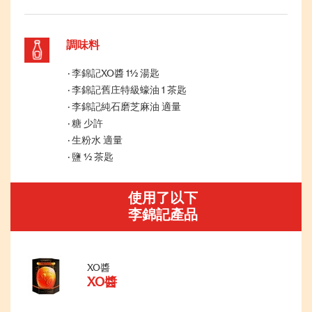
調味料
李錦記XO醬 1½ 湯匙
李錦記舊庄特級蠔油 1 茶匙
李錦記純石磨芝麻油 適量
糖 少許
生粉水 適量
鹽 ½ 茶匙
使用了以下
李錦記產品
XO醬
XO醬