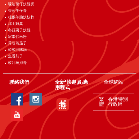
蠔油薯仔炆雞翼
香煎牛仔骨
柱侯羊腩炆枝竹
瑞士雞翼
冬菇栗子炆雞
家常炒米粉
蒜蓉蒸茄子
韓式部隊鍋
魚香茄子
豉汁蒸排骨
聯絡我們
全新「快趣煮」應
全球網站
用程式
繁
香港特別
體
行政區