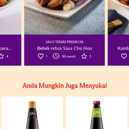
SAUS TIRAM PREMIUM
ara...
Bebek rebus Saus Chu Hou
Kambi
4
1
90 menit
3
Anda Mungkin Juga Menyukai