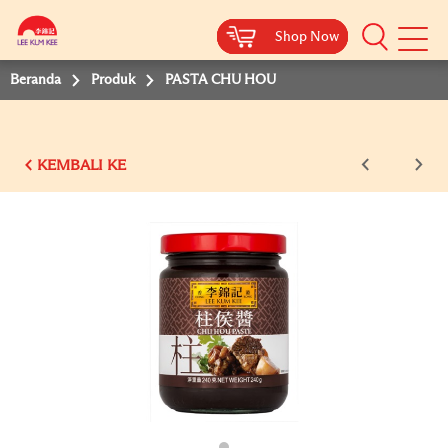
Shop Now
Shop Now
Shop Now
Shop Now
Beranda
Produk
PASTA CHU HOU
KEMBALI KE