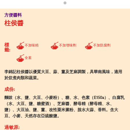
方便醬料
柱侯醬
標
不加味精
不加增味劑
不加防腐劑
籤:
全素
李錦記柱侯醬以優質大豆、蒜、薑及芝麻調製，具華南風味，適用
於炆煮肉類和蔬菜。
成份:
麵豉（水、鹽、大豆、小麥粉）、糖、水、色素（E150a）、白腐乳
（水、大豆、鹽、糖蜜酒）、芝麻醬、酵母精（酵母精、水、
鹽）、大豆油、鹽、薑、改性粟米澱粉、脫水大蒜、香料。含大
豆、小麥、天然存在亞硫酸鹽。
過敏原: