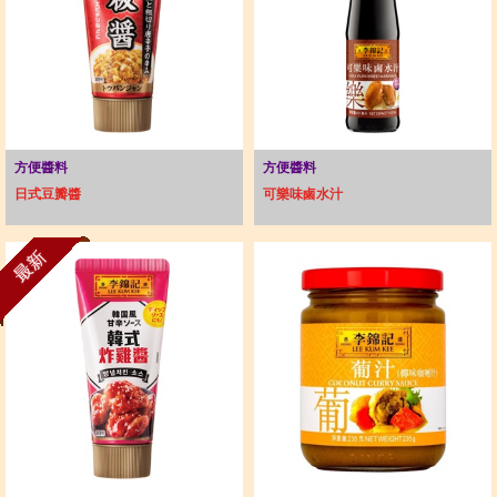
方便醬料
方便醬料
日式豆瓣醬
可樂味鹵水汁
最新