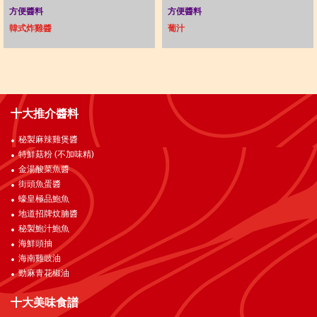
方便醬料
方便醬料
韓式炸雞醬
葡汁
十大推介醬料
秘製麻辣雞煲醬
特鮮菇粉 (不加味精)
金湯酸菜魚醬
街頭魚蛋醬
蠔皇極品鮑魚
地道招牌炆腩醬
秘製鮑汁鮑魚
海鮮頭抽
海南雞豉油
勁麻青花椒油
十大美味食譜