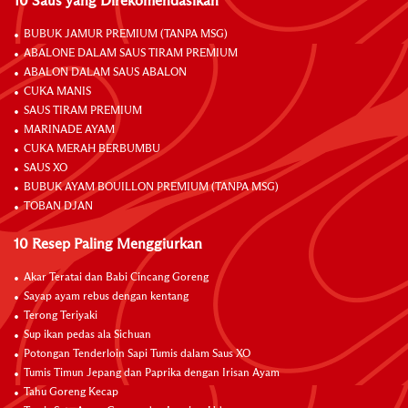
10 Saus yang Direkomendasikan
BUBUK JAMUR PREMIUM (TANPA MSG)
ABALONE DALAM SAUS TIRAM PREMIUM
ABALON DALAM SAUS ABALON
CUKA MANIS
SAUS TIRAM PREMIUM
MARINADE AYAM
CUKA MERAH BERBUMBU
SAUS XO
BUBUK AYAM BOUILLON PREMIUM (TANPA MSG)
TOBAN DJAN
10 Resep Paling Menggiurkan
Akar Teratai dan Babi Cincang Goreng
Sayap ayam rebus dengan kentang
Terong Teriyaki
Sup ikan pedas ala Sichuan
Potongan Tenderloin Sapi Tumis dalam Saus XO
Tumis Timun Jepang dan Paprika dengan Irisan Ayam
Tahu Goreng Kecap