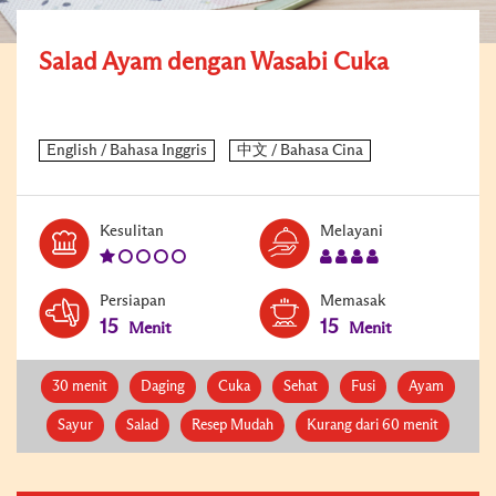
Salad Ayam dengan Wasabi Cuka
Level:
Serves:
Kesulitan
Melayani
1
4
Persiapan
Memasak
15
15
Menit
Menit
30 menit
Daging
Cuka
Sehat
Fusi
Ayam
Sayur
Salad
Resep Mudah
Kurang dari 60 menit