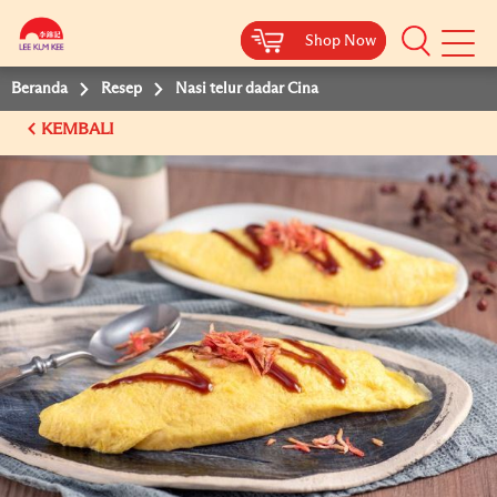
Shop Now
Shop Now
Beranda
Resep
Nasi telur dadar Cina
KEMBALI