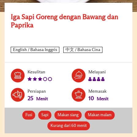
Iga Sapi Goreng dengan Bawang dan
Paprika
Level:
Serves:
Kesulitan
Melayani
3
4
Persiapan
Memasak
25
10
Menit
Menit
Fusi
Sapi
Makan siang
Makan malam
Kurang dari 60 menit