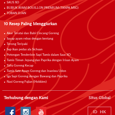
SAUS XO
BUBUK AYAM BOUILLON PREMIUM (TANPA MSG)
TOBAN DJAN
10 Resep Paling Menggiurkan
Akar Teratai dan Babi Cincang Goreng
Sayap ayam rebus dengan kentang
Terong Teriyaki
Sup ikan pedas ala Sichuan
Potongan Tenderloin Sapi Tumis dalam Saus XO
Tumis Timun Jepang dan Paprika dengan Irisan Ayam
Tahu Goreng Kecap
Tumis Sate Ayam Goreng dan Inaniwa Udon
Iga Sapi Goreng dengan Bawang dan Paprika
Nasi Goreng Fujian (Hokkien)
Terhubung dengan Kami
Situs Global
ID
HK