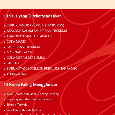
10 Saus yang Direkomendasikan
BUBUK JAMUR PREMIUM (TANPA MSG)
ABALONE DALAM SAUS TIRAM PREMIUM
ABALON DALAM SAUS ABALON
CUKA MANIS
SAUS TIRAM PREMIUM
MARINADE AYAM
CUKA MERAH BERBUMBU
SAUS XO
BUBUK AYAM BOUILLON PREMIUM (TANPA MSG)
TOBAN DJAN
10 Resep Paling Menggiurkan
Akar Teratai dan Babi Cincang Goreng
Sayap ayam rebus dengan kentang
Terong Teriyaki
Sup ikan pedas ala Sichuan