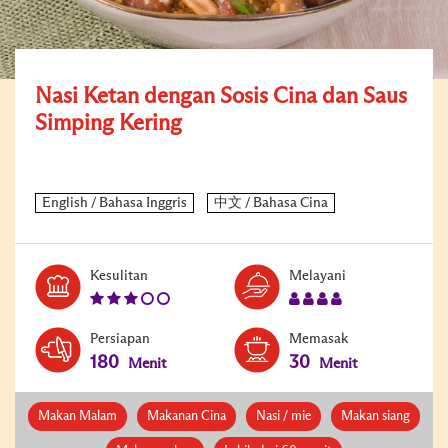
Nasi Ketan dengan Sosis Cina dan Saus
Simping Kering
Level:
Serves:
Kesulitan
Melayani
3
4
Persiapan
Memasak
180
30
Menit
Menit
Makan Malam
Makanan Cina
Nasi / mie
Makan siang