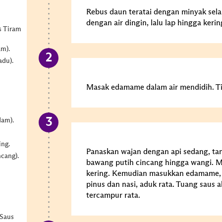
Rebus daun teratai dengan minyak selam
dengan air dingin, lalu lap hingga kerin
s Tiram
am).
adu).
Masak edamame dalam air mendidih. Ti
dam).
ing.
Panaskan wajan dengan api sedang, t
cang).
bawang putih cincang hingga wangi. 
kering. Kemudian masukkan edamame, o
pinus dan nasi, aduk rata. Tuang saus 
tercampur rata.
 Saus