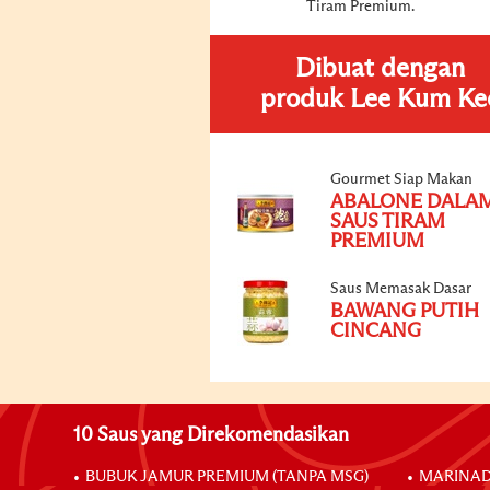
Tiram Premium.
Dibuat dengan
produk Lee Kum Ke
Gourmet Siap Makan
ABALONE DALA
SAUS TIRAM
PREMIUM
Saus Memasak Dasar
BAWANG PUTIH
CINCANG
10 Saus yang Direkomendasikan
BUBUK JAMUR PREMIUM (TANPA MSG)
MARINAD