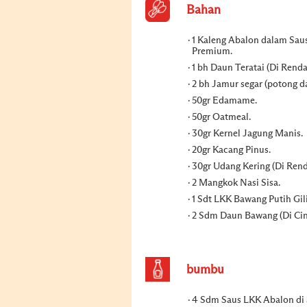
Bahan
1 Kaleng Abalon dalam Sau
Premium.
1 bh Daun Teratai (Di Rend
2 bh Jamur segar (potong d
50gr Edamame.
50gr Oatmeal.
30gr Kernel Jagung Manis.
20gr Kacang Pinus.
30gr Udang Kering (Di Ren
2 Mangkok Nasi Sisa.
1 Sdt LKK Bawang Putih Gil
2 Sdm Daun Bawang (Di Cin
bumbu
4 Sdm Saus LKK Abalon di