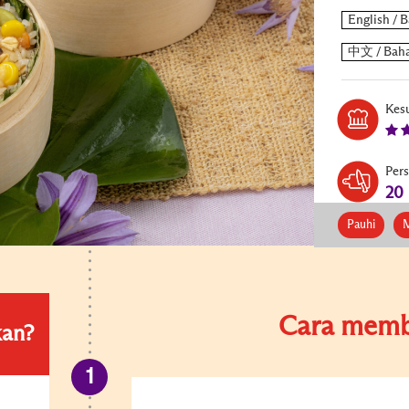
Kesu
Per
20
Pauhi
Cara memb
kan?