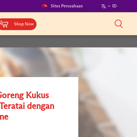
Situs Perusahaan
ID
Shop Now
Goreng Kukus
Teratai dengan
ne