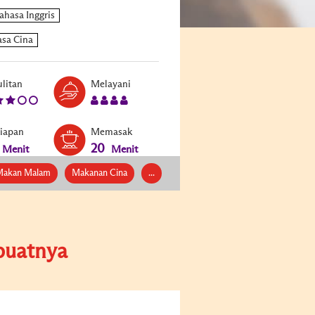
Level:
Serves:
litan
Melayani
3
4
siapan
Memasak
20
Menit
Menit
Makan Malam
Makanan Cina
...
uatnya