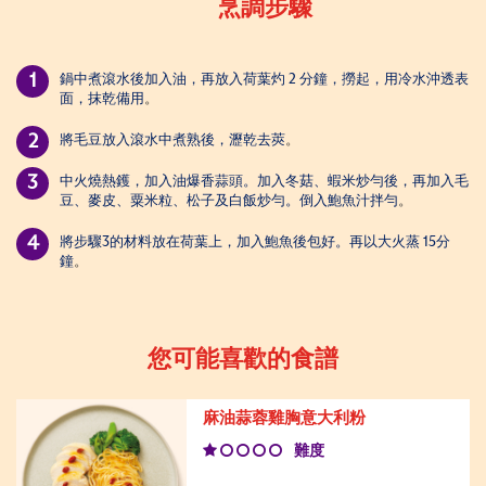
烹調步驟
鍋中煮滾水後加入油，再放入荷葉灼
2 分鐘，撈起，用冷水沖透表
面，抹乾備用
。
將毛豆放入滾水中煮熟後，瀝乾去莢
。
中火燒熱鑊，加入油爆香蒜頭。加入冬菇、蝦米炒勻後，再加入毛
豆、麥皮、粟米粒、松子及白飯炒勻。倒入鮑魚汁拌勻
。
將步驟
3的材料放在荷葉上，加入鮑魚後包好。再以大火蒸 15分
鐘
。
您可能喜歡的食譜
麻油蒜蓉雞胸意大利粉
難度