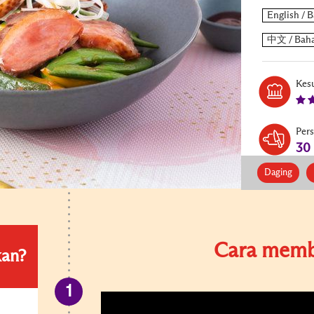
Kesu
Per
30
Daging
Cara memb
kan?