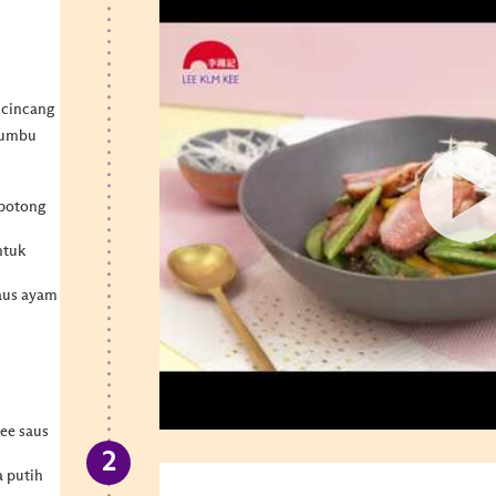
 cincang
bumbu
 potong
ntuk
saus ayam
ee saus
a putih