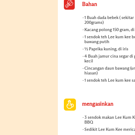
Bahan
1 Buah dada bebek ( sekitar
200grams)
Kacang polong 150 gram, di
1 sendok teh Lee kum kee 
bawang putih
½ Paprika kuning, di iris
4 Buah jamur cina segar di
kecil
Cincangan daun bawang (u
hiasan)
1 sendok teh Lee kum kee 
mengasinkan
3 sendok makan Lee Kum K
BBQ
Sedikit Lee Kum Kee meric