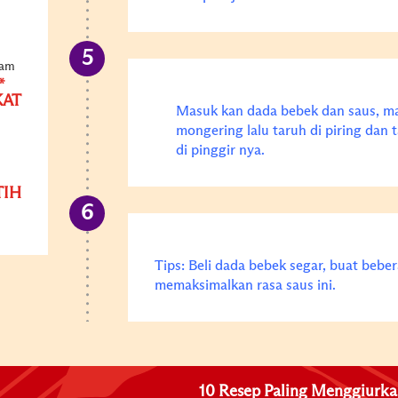
yam
*
KAT
Masuk kan dada bebek dan saus, ma
mongering lalu taruh di piring dan
di pinggir nya.
TIH
Tips: Beli dada bebek segar, buat beber
memaksimalkan rasa saus ini.
10 Resep Paling Menggiurk