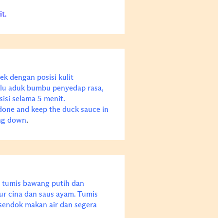
t.
ek dengan posisi kulit
lu aduk bumbu penyedap rasa,
isi selama 5 menit.
l-done and keep the duck sauce in
ing down
.
 tumis bawang putih dan
ur cina dan saus ayam. Tumis
sendok makan air dan segera
.