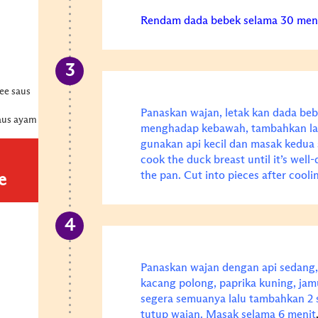
Rendam dada bebek selama 30 meni
ee saus
Panaskan wajan, letak kan dada beb
saus ayam
menghadap kebawah, tambahkan la
gunakan api kecil dan masak kedua s
cook the duck breast until it’s wel
the pan. Cut into pieces after cool
e
Panaskan wajan dengan api sedang,
kacang polong, paprika kuning, jam
segera semuanya lalu tambahkan 2 
tutup wajan. Masak selama 6 menit