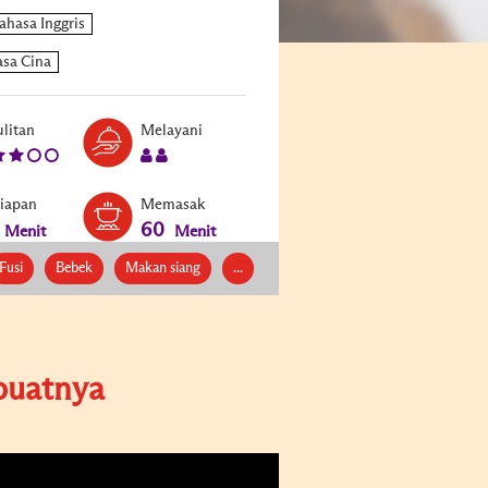
Level:
Serves:
litan
Melayani
3
2
siapan
Memasak
60
Menit
Menit
Fusi
Bebek
Makan siang
...
uatnya