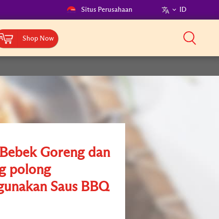
Situs Perusahaan
ID
Shop Now
Bebek Goreng dan
g polong
gunakan Saus BBQ