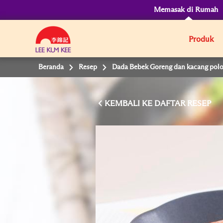
Memasak di Rumah
Produk
Beranda
Resep
Dada Bebek Goreng dan kacang po
KEMBALI