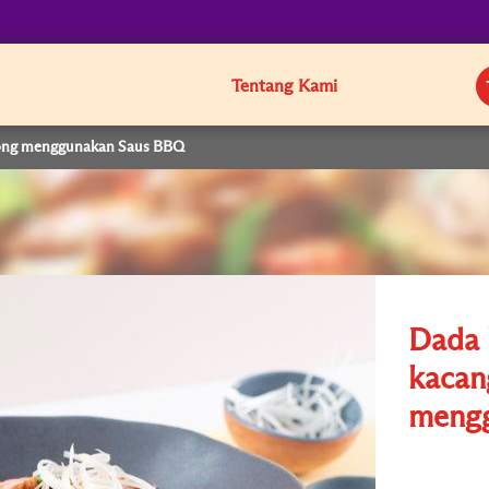
Tentang Kami
long menggunakan Saus BBQ
Dada 
kacan
meng