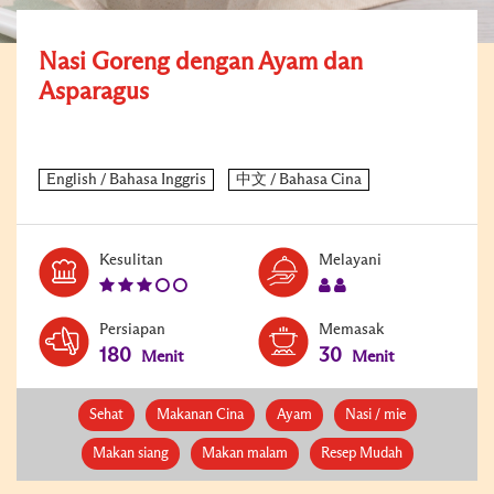
Nasi Goreng dengan Ayam dan
Asparagus
Level:
Serves:
Kesulitan
Melayani
3
2
Persiapan
Memasak
180
30
Menit
Menit
Sehat
Makanan Cina
Ayam
Nasi / mie
Makan siang
Makan malam
Resep Mudah