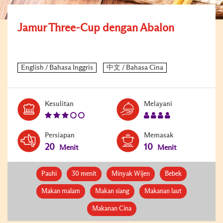
Jamur Three-Cup dengan Abalon
Level:
Serves:
Kesulitan
Melayani
3
4
Persiapan
Memasak
20
10
Menit
Menit
Pauhi
30 menit
Minyak Wijen
Bebek
Makan malam
Makan siang
Makanan laut
Makanan Cina