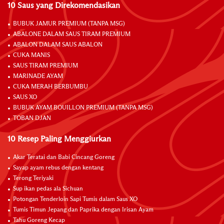
10 Saus yang Direkomendasikan
BUBUK JAMUR PREMIUM (TANPA MSG)
ABALONE DALAM SAUS TIRAM PREMIUM
ABALON DALAM SAUS ABALON
CUKA MANIS
SAUS TIRAM PREMIUM
MARINADE AYAM
CUKA MERAH BERBUMBU
SAUS XO
BUBUK AYAM BOUILLON PREMIUM (TANPA MSG)
TOBAN DJAN
10 Resep Paling Menggiurkan
Akar Teratai dan Babi Cincang Goreng
Sayap ayam rebus dengan kentang
Terong Teriyaki
Sup ikan pedas ala Sichuan
Potongan Tenderloin Sapi Tumis dalam Saus XO
Tumis Timun Jepang dan Paprika dengan Irisan Ayam
Tahu Goreng Kecap