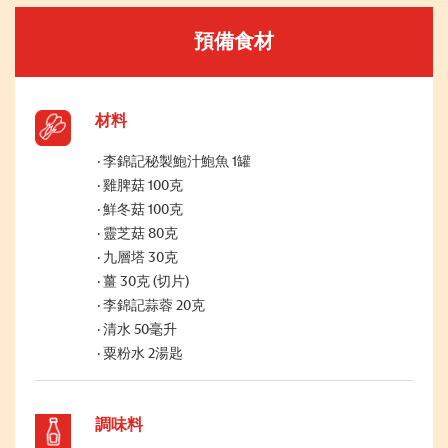
預備食材
材料
李錦記秘製鮑汁鮑魚 1罐
雞脾菇 100克
鮮冬菇 100克
靈芝菇 80克
九層塔 30克
薑 30克 (切片)
李錦記蒜蓉 20克
清水 50毫升
粟粉水 2湯匙
調味料