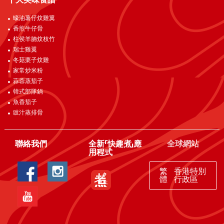
十大美味食譜
蠔油薯仔炆雞翼
香煎牛仔骨
柱侯羊腩炆枝竹
瑞士雞翼
冬菇栗子炆雞
家常炒米粉
蒜蓉蒸茄子
韓式部隊鍋
魚香茄子
豉汁蒸排骨
聯絡我們
全新「快趣煮」應
全球網站
用程式
繁
香港特別
體
行政區