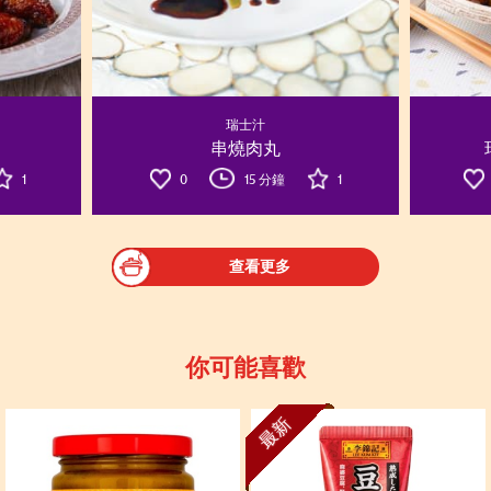
瑞士汁
串燒肉丸
1
0
15 分鐘
1
查看更多
你可能喜歡
最新