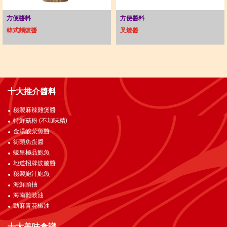
方便醬料
方便醬料
韓式麵豉醬
叉燒醬
十大推介醬料
秘製麻辣雞煲醬
特鮮菇粉 (不加味精)
金湯酸菜魚醬
街頭魚蛋醬
蠔皇極品鮑魚
地道招牌炆腩醬
秘製鮑汁鮑魚
海鮮頭抽
海南雞豉油
勁麻青花椒油