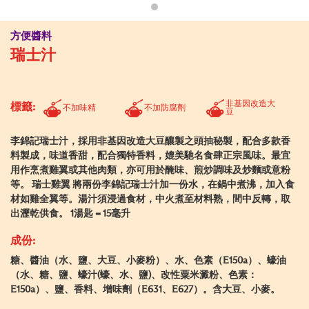
方便醬料
瑞士汁
非基因改造大
標籤:
不加味精
不加防腐劑
豆
李錦記瑞士汁，採用非基因改造大豆釀製之頭抽秘製，配合多款香
料製成，味道香甜，配合獨特香料，媲美馳名食肆正宗風味。最宜
用作烹煮雞翼或其他肉類，亦可用於醃味、煎炒調味及炒麵或意粉
等。 瑞士雞翼 將兩份李錦記瑞士汁加一份水，在鍋中煮沸，加入食
材如雞全翼等。湯汁須浸過食材，中火煮至材料熟，間中反轉，取
出瀝乾供食。 1湯匙 = 15毫升
成份:
糖、醬油（水、鹽、大豆、小麥粉）、水、色素（E150a）、蠔油
（水、糖、鹽、蠔汁(蠔、水、鹽)、改性粟米澱粉、色素：
E150a）、鹽、香料、增味劑（E631、E627）。含大豆、小麥。