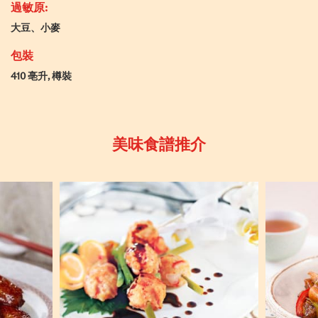
過敏原:
大豆、小麥
包裝
410 亳升, 樽裝
美味食譜推介