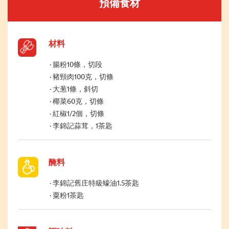
預備食材
材料
腸粉10條，切段
豬頸肉100克，切條
大葱1條，斜切
椰菜60克，切條
紅椒1/2個，切條
李錦記蒜茸，1茶匙
醃料
李錦記舊庄特級蠔油1.5茶匙
粟粉1茶匙