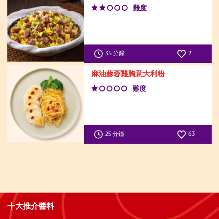
難度
35 分鐘
2
麻油蒜蓉雞胸意大利粉
難度
25 分鐘
63
十大推介醬料