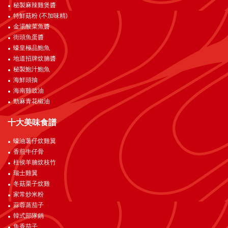
秘製麻辣雞煲醬
特鮮菇粉 (不加味精)
金湯酸菜魚醬
街頭魚蛋醬
蠔皇極品鮑魚
地道招牌炆腩醬
秘製鮑汁鮑魚
海鮮頭抽
海南雞豉油
勁麻青花椒油
十大美味食譜
蠔油薯仔炆雞翼
香煎牛仔骨
柱侯羊腩炆枝竹
瑞士雞翼
冬菇栗子炆雞
家常炒米粉
蒜蓉蒸茄子
韓式部隊鍋
魚香茄子