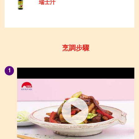
瑞士汁
烹調步驟