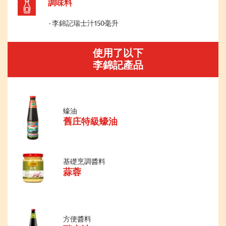
調味料
李錦記瑞士汁150毫升
使用了以下
李錦記產品
蠔油
舊庄特級蠔油
基礎烹調醬料
蒜蓉
方便醬料