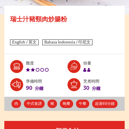
瑞士汁豬頸肉炒腸粉
Level:
Serves:
難度
份量
2
2
準備時間
烹煮時間
90
30
分鐘
分鐘
肉
中式食譜
豬
晚餐
午餐
超過60分鐘