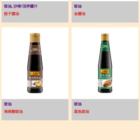
豉油, 沙律/涼拌醬汁
豉油
餃子醬油
金醬油
豉油
豉油
海南雞豉油
蒸魚豉油