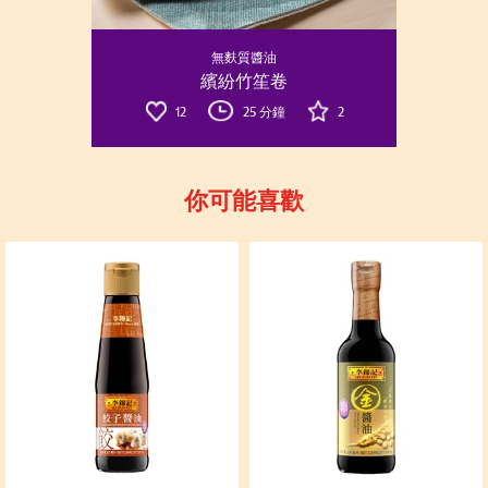
無麩質醬油
繽紛竹笙卷
12
25 分鐘
2
你可能喜歡