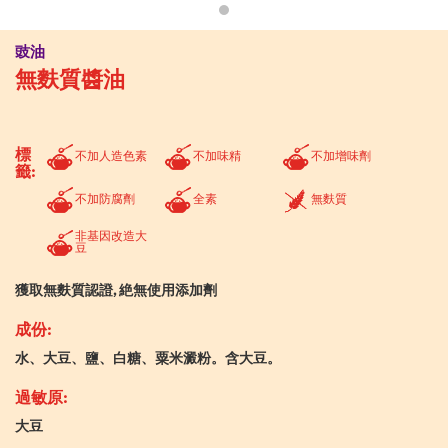
豉油
無麩質醬油
標
不加人造色素
不加味精
不加增味劑
籤:
不加防腐劑
全素
無麩質
非基因改造大
豆
獲取無麩質認證, 絶無使用添加劑
成份:
水、大豆、鹽、白糖、粟米澱粉。含大豆。
過敏原:
大豆