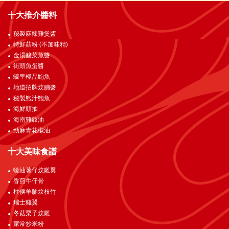
十大推介醬料
秘製麻辣雞煲醬
特鮮菇粉 (不加味精)
金湯酸菜魚醬
街頭魚蛋醬
蠔皇極品鮑魚
地道招牌炆腩醬
秘製鮑汁鮑魚
海鮮頭抽
海南雞豉油
勁麻青花椒油
十大美味食譜
蠔油薯仔炆雞翼
香煎牛仔骨
柱侯羊腩炆枝竹
瑞士雞翼
冬菇栗子炆雞
家常炒米粉