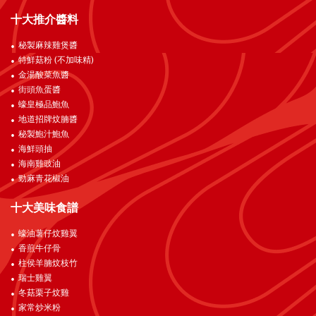
十大推介醬料
秘製麻辣雞煲醬
特鮮菇粉 (不加味精)
金湯酸菜魚醬
街頭魚蛋醬
蠔皇極品鮑魚
地道招牌炆腩醬
秘製鮑汁鮑魚
海鮮頭抽
海南雞豉油
勁麻青花椒油
十大美味食譜
蠔油薯仔炆雞翼
香煎牛仔骨
柱侯羊腩炆枝竹
瑞士雞翼
冬菇栗子炆雞
家常炒米粉