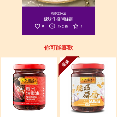
純香芝麻油
辣味牛柳闊條麵
0
35 分鐘
3
你可能喜歡
最新