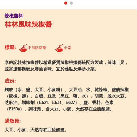
辣椒醬料
桂林風味辣椒醬
標籤:
不加防腐劑
全素
李錦記桂林辣椒醬以精選優質辣椒根據傳統配方製成，辣味十足，
並富濃郁麵豉及麻油香味。宜於蘸點及爆炒小菜。
成份:
麵豉（水、鹽、大豆、小麥粉）、大豆油、水、乾辣椒、鹽醃辣椒
（辣椒、鹽）、白糖、豆豉（黑豆、鹽、水）、胡葱、脫水大蒜、
芝麻油、增味劑（E621、E631、E627）、鹽、香料、色素
（E150a）、調味劑。含大豆、小麥、天然存在亞硫酸鹽。
過敏原:
大豆、小麥、天然存在亞硫酸鹽。