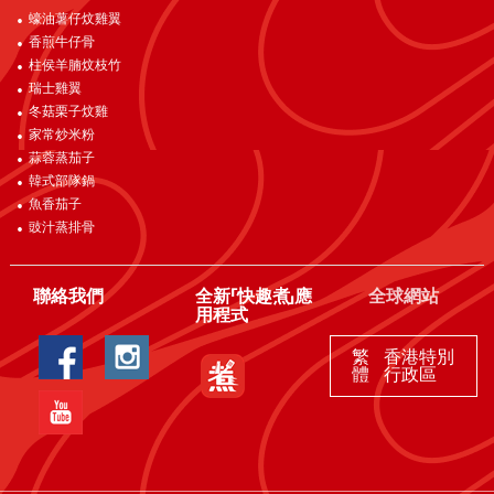
蠔油薯仔炆雞翼
香煎牛仔骨
柱侯羊腩炆枝竹
瑞士雞翼
冬菇栗子炆雞
家常炒米粉
蒜蓉蒸茄子
韓式部隊鍋
魚香茄子
豉汁蒸排骨
聯絡我們
全新「快趣煮」應
全球網站
用程式
繁
香港特別
體
行政區