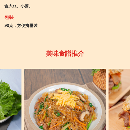
含大豆、小麥。
包裝
90克，方便擠壓裝
美味食譜推介