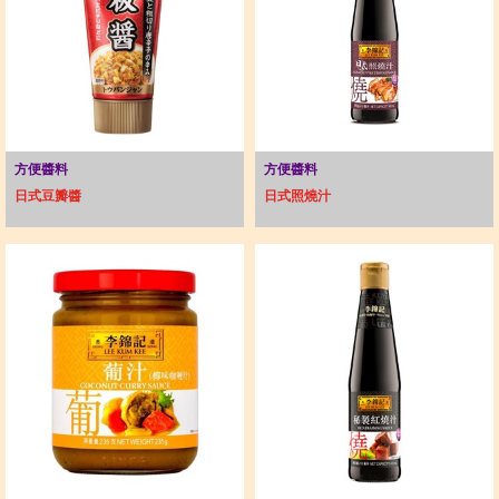
方便醬料
方便醬料
日式豆瓣醬
日式照燒汁