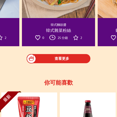
韓式麵豉醬
韓式雜菜粉絲
2
0
25 分鐘
2
查看更多
你可能喜歡
最新