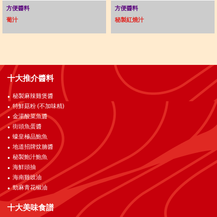
方便醬料
方便醬料
葡汁
秘製紅燒汁
十大推介醬料
秘製麻辣雞煲醬
特鮮菇粉 (不加味精)
金湯酸菜魚醬
街頭魚蛋醬
蠔皇極品鮑魚
地道招牌炆腩醬
秘製鮑汁鮑魚
海鮮頭抽
海南雞豉油
勁麻青花椒油
十大美味食譜