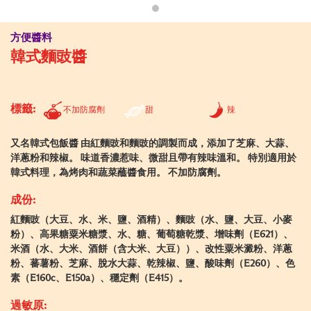
方便醬料
韓式麵豉醬
標籤:
不加防腐劑
甜
辣
又名韓式包飯醬 由紅麵豉和麵豉的調製而成，添加了芝麻、大蒜、
洋蔥粉和辣椒。 味道香濃惹味、微甜且帶有辣味溫和。 特別適用於
韓式料理，為烤肉和蔬菜蘸醬食用。 不加防腐劑。
成份:
紅麵豉（大豆、水、米、鹽、酒精）、麵豉（水、鹽、大豆、小麥
粉）、高果糖粟米糖漿、水、糖、葡萄糖乾漿、增味劑（E621）、
米酒（水、大米、酒餅（含大米、大豆））、改性粟米澱粉、洋蔥
粉、蕃薯粉、芝麻、脫水大蒜、乾辣椒、鹽、酸味劑（E260）、色
素（E160c、E150a）、穩定劑（E415）。
過敏原: