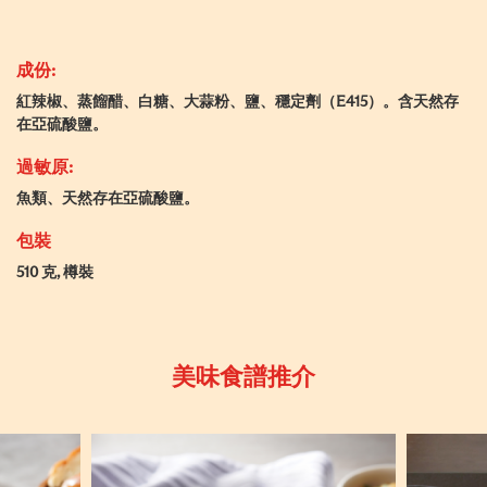
成份:
紅辣椒、蒸餾醋、白糖、大蒜粉、鹽、穩定劑（E415）。含天然存
在亞硫酸鹽。
過敏原:
魚類、天然存在亞硫酸鹽。
包裝
510 克, 樽裝
美味食譜推介