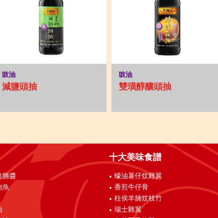
豉油
豉油
減鹽頭抽
雙璜醇釀頭抽
十大美味食譜
炆腩醬
蠔油薯仔炆雞翼
鮑魚
香煎牛仔骨
柱侯羊腩炆枝竹
油
瑞士雞翼