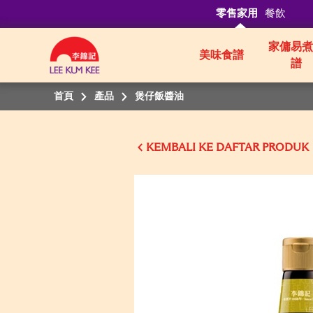
零售家用
餐飲
家傭易煮
美味食譜
譜
首頁
產品
煲仔飯醬油
KEMBALI KE