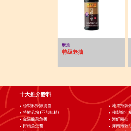
豉油
特級老抽
十大推介醬料
秘製麻辣雞煲醬
地道招牌
特鮮菇粉 (不加味精)
秘製鮑汁
金湯酸菜魚醬
海鮮頭抽
街頭魚蛋醬
海南雞豉