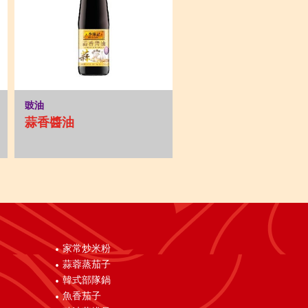
豉油
蒜香醬油
家常炒米粉
蒜蓉蒸茄子
韓式部隊鍋
魚香茄子