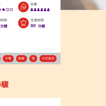
Level:
Serves:
度
份量
3
6
備時間
烹煮時間
80
分鐘
分鐘
午餐
晚餐
鴨
中式食譜
步驟