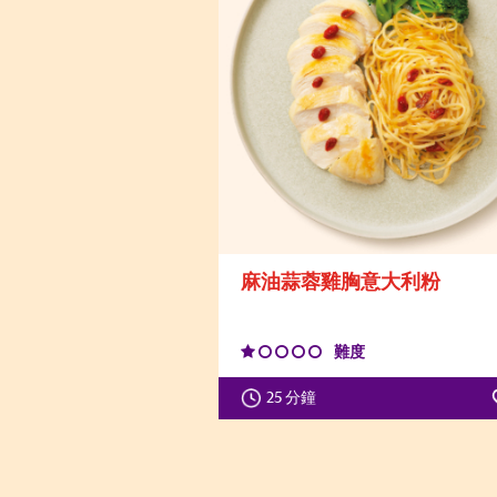
麻油蒜蓉雞胸意大利粉
難度
25 分鐘