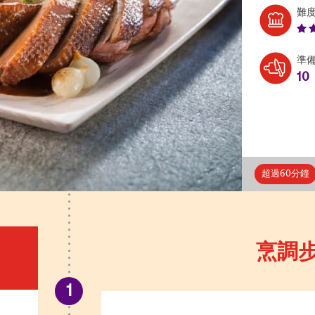
難
準
10
超過60分鐘
烹調