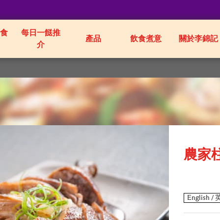
食
每日一餸推
產品
飲食煮意
關於李錦記
介
農家