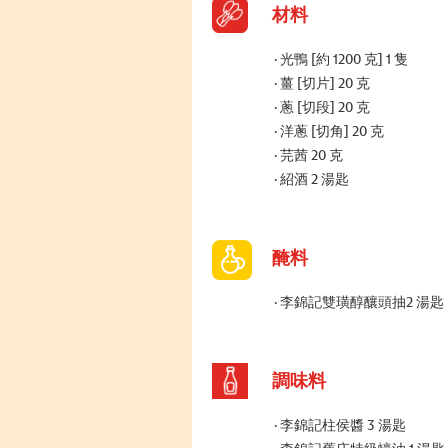
材料
光鴨 [約 1200 克] 1 隻
薑 [切片] 20 克
蔥 [切段] 20 克
洋蔥 [切角] 20 克
芫茜 20 克
紹酒 2 湯匙
醃料
李錦記雙璜醇釀頭抽2 湯匙
調味料
李錦記柱侯醬 3 湯匙