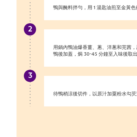
鴨與醃料拌勻，用 1 湯匙油煎至金黃
用鍋內鴨油爆香薑、蔥、洋蔥和芫茜，
鴨後加蓋，焗 30-45 分鐘至入味後取
待鴨稍涼後切件，以原汁加粟粉水勾芡