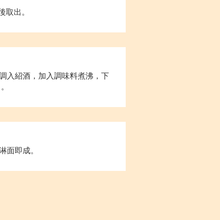
色後取出。
調入紹酒，加入調味料煮沸，下
出。
淋面即成。