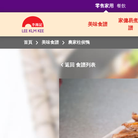
零售家用
餐飲
家傭易煮
美味食譜
譜
首頁
美味食譜
農家柱侯鴨
返回