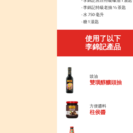
李錦記舊庄特級蠔油 1 湯匙
李錦記特級老抽 ½ 茶匙
水 750 毫升
糖 1 湯匙
使用了以下
李錦記產品
豉油
雙璜醇釀頭抽
方便醬料
柱侯醬