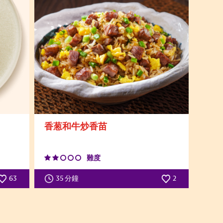
香葱和牛炒香苗
難度
63
35 分鐘
2