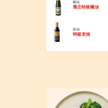
蠔油
舊庄特級蠔油
豉油
特級老抽