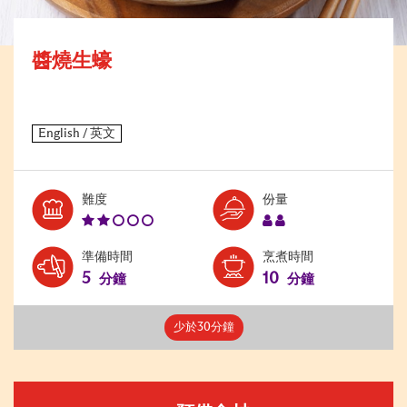
醬燒生蠔
Level:
Serves:
難度
份量
2
2
準備時間
烹煮時間
5
10
分鐘
分鐘
少於30分鐘