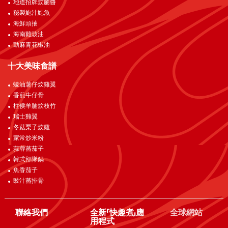
地道招牌炆腩醬
秘製鮑汁鮑魚
海鮮頭抽
海南雞豉油
勁麻青花椒油
十大美味食譜
蠔油薯仔炆雞翼
香煎牛仔骨
柱侯羊腩炆枝竹
瑞士雞翼
冬菇栗子炆雞
家常炒米粉
蒜蓉蒸茄子
韓式部隊鍋
魚香茄子
豉汁蒸排骨
聯絡我們
全新「快趣煮」應
全球網站
用程式