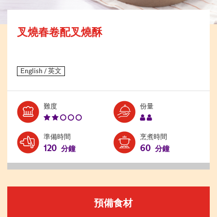
叉燒春卷配叉燒酥
Level:
Serves:
難度
份量
2
2
準備時間
烹煮時間
120
60
分鐘
分鐘
預備食材