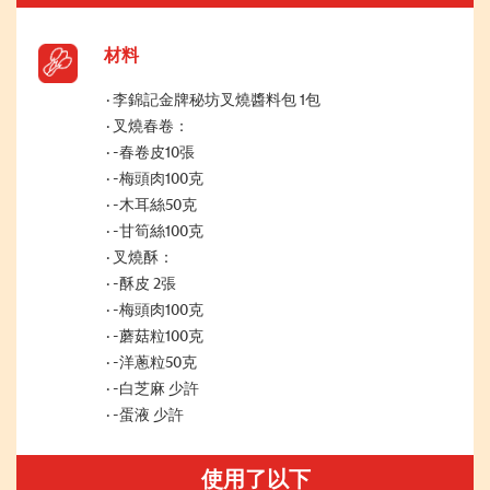
材料
李錦記金牌秘坊叉燒醬料包 1包
叉燒春卷：
-春卷皮10張
-梅頭肉100克
-木耳絲50克
-甘筍絲100克
叉燒酥：
-酥皮 2張
-梅頭肉100克
-蘑菇粒100克
-洋蔥粒50克
-白芝麻 少許
-蛋液 少許
使用了以下