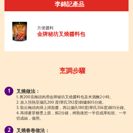
李錦記產品
方便醬料
金牌秘坊叉燒醬料包
烹調步驟
叉燒做法：
1. 將200克梅頭肉用金牌秘坊叉燒醬料包及米酒醃2小時。
2. 放入預熱至攝氏200 度(華氏392度)焗爐焗15分鐘。
3. 取出梅頭肉掃上掃面醬，再以攝氏180度(華氏356度)焗15分鐘。
4. 再掃麥芽糖漿上面，焗2分鐘，烤熟後把一半切成厚粒狀、一半
切成絲，備用。
叉燒春卷做法：