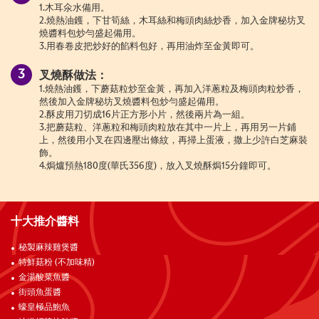
1.木耳氽水備用。
2.燒熱油鑊，下甘筍絲，木耳絲和梅頭肉絲炒香，加入金牌秘坊叉
燒醬料包炒勻盛起備用。
3.用春卷皮把炒好的餡料包好，再用油炸至金黃即可。
叉燒酥做法：
1.燒熱油鑊，下蘑菇粒炒至金黃，再加入洋蔥粒及梅頭肉粒炒香，
然後加入金牌秘坊叉燒醬料包炒勻盛起備用。
2.酥皮用刀切成16片正方形小片，然後兩片為一組。
3.把蘑菇粒、洋蔥粒和梅頭肉粒放在其中一片上，再用另一片鋪
上，然後用小叉在四邊壓出條紋，再掃上蛋液，撒上少許白芝麻裝
飾。
4.焗爐預熱180度(華氏356度)，放入叉燒酥焗15分鐘即可。
十大推介醬料
秘製麻辣雞煲醬
特鮮菇粉 (不加味精)
金湯酸菜魚醬
街頭魚蛋醬
蠔皇極品鮑魚