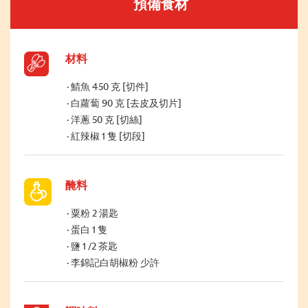
預備食材
材料
鯖魚 450 克 [切件]
白蘿蔔 90 克 [去皮及切片]
洋蔥 50 克 [切絲]
紅辣椒 1 隻 [切段]
醃料
粟粉 2 湯匙
蛋白 1 隻
鹽 1 /2 茶匙
李錦記白胡椒粉 少許