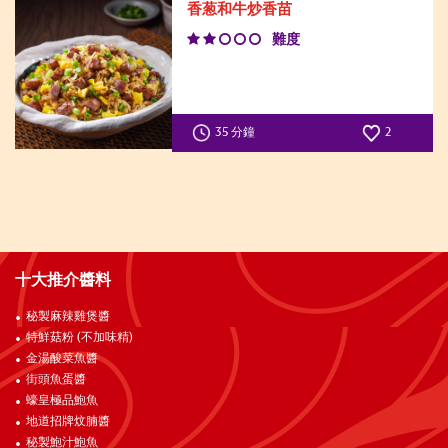
香葱和牛炒香苗
難度
35 分鐘
2
十大推介醬料
秘製麻辣雞煲醬
特鮮菇粉 (不加味精)
金湯酸菜魚醬
街頭魚蛋醬
蠔皇極品鮑魚
地道招牌炆腩醬
秘製鮑汁鮑魚