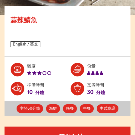
蒜辣鯖魚
Level:
Serves:
難度
份量
3
4
準備時間
烹煮時間
10
30
分鐘
分鐘
少於60分鐘
海鮮
晚餐
午餐
中式食譜