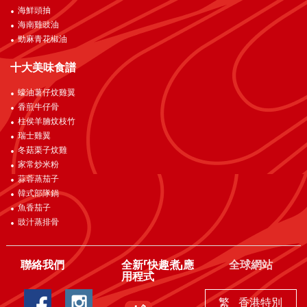
海鮮頭抽
海南雞豉油
勁麻青花椒油
十大美味食譜
蠔油薯仔炆雞翼
香煎牛仔骨
柱侯羊腩炆枝竹
瑞士雞翼
冬菇栗子炆雞
家常炒米粉
蒜蓉蒸茄子
韓式部隊鍋
魚香茄子
豉汁蒸排骨
聯絡我們
全新「快趣煮」應
全球網站
用程式
繁
香港特別