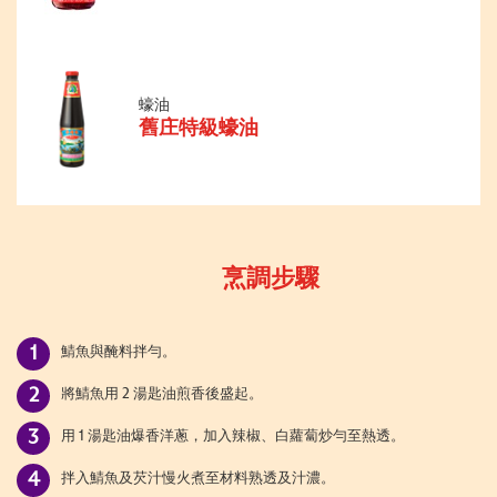
蠔油
舊庄特級蠔油
烹調步驟
鯖魚與醃料拌勻。
將鯖魚用 2 湯匙油煎香後盛起。
用 1 湯匙油爆香洋蔥，加入辣椒、白蘿蔔炒勻至熱透。
拌入鯖魚及芡汁慢火煮至材料熟透及汁濃。