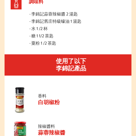
調味料
李錦記蒜蓉辣椒醬 2 湯匙
李錦記舊庄特級蠔油 1 湯匙
水 1 /2 杯
糖 1 1/2 茶匙
粟粉 1 /2 茶匙
使用了以下
李錦記產品
香料
白胡椒粉
辣椒醬料
蒜蓉辣椒醬