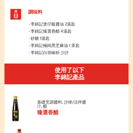
調味料
李錦記煲仔飯醬油 2湯匙
李錦記臻選香醋 4湯匙
砂糖 1湯匙
李錦記極純黑芝麻油 1 茶匙
李錦記白胡椒粉 少許
使用了以下
李錦記產品
基礎烹調醬料, 沙律/涼拌醬
汁, 醋
臻選香醋