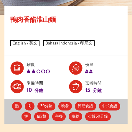
鴨肉香醋淮山麵
Level:
Serves:
難度
份量
2
2
準備時間
烹煮時間
10
15
分鐘
分鐘
醋
肉
30分鐘
晚餐
簡易食譜
中式食譜
鴨
飯/麵
午餐
晚餐
少於30分鐘