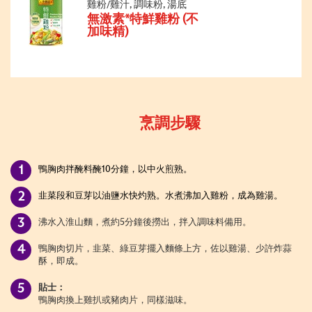
雞粉/雞汁, 調味粉, 湯底
無激素*特鮮雞粉 (不
加味精)
烹調步驟
鴨胸肉拌醃料醃
10分鐘，以中火煎熟。
韭菜段和豆芽以油鹽水快灼熟。水煮沸加入雞粉，成為雞湯。
沸水入淮山麵，煮約
5分鐘後撈出，拌入調味料備用。
鴨胸肉切片，韭菜、綠豆芽擺入麵條上方，佐以雞湯、少許炸蒜
酥，即成。
貼士：
鴨胸肉換上雞扒或豬肉片，同樣滋味。