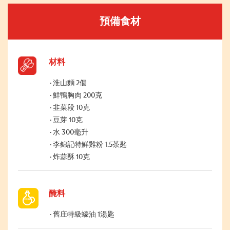
預備食材
材料
淮山麵 2個
鮮鴨胸肉 200克
韭菜段 10克
豆芽 10克
水 300毫升
李錦記特鮮雞粉 1.5茶匙
炸蒜酥 10克
醃料
舊庄特級蠔油 1湯匙