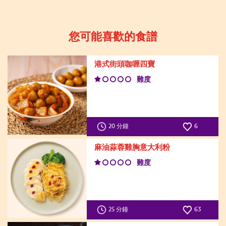
您可能喜歡的食譜
港式街頭咖喱四寶
難度
20 分鐘
6
麻油蒜蓉雞胸意大利粉
難度
25 分鐘
63