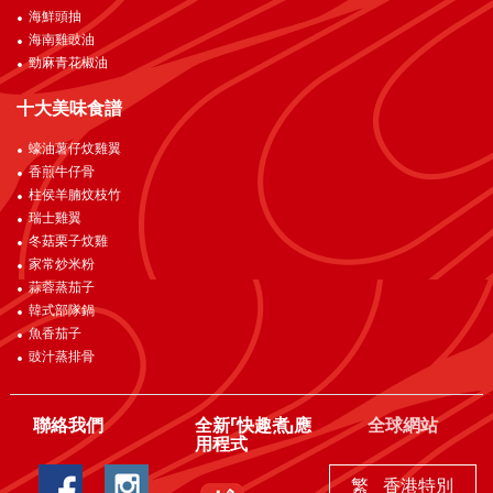
海鮮頭抽
海南雞豉油
勁麻青花椒油
十大美味食譜
蠔油薯仔炆雞翼
香煎牛仔骨
柱侯羊腩炆枝竹
瑞士雞翼
冬菇栗子炆雞
家常炒米粉
蒜蓉蒸茄子
韓式部隊鍋
魚香茄子
豉汁蒸排骨
聯絡我們
全新「快趣煮」應
全球網站
用程式
繁
香港特別