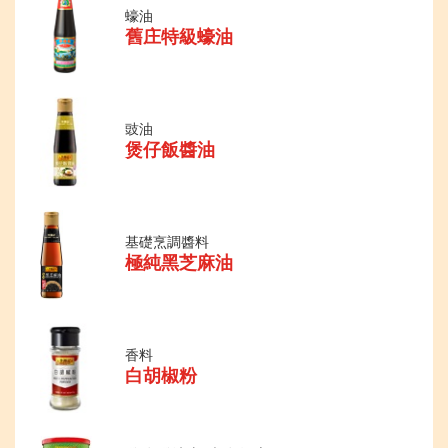
蠔油
舊庄特級蠔油
豉油
煲仔飯醬油
基礎烹調醬料
極純黑芝麻油
香料
白胡椒粉