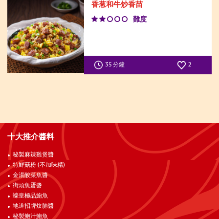
香葱和牛炒香苗
難度
35 分鐘
2
十大推介醬料
秘製麻辣雞煲醬
特鮮菇粉 (不加味精)
金湯酸菜魚醬
街頭魚蛋醬
蠔皇極品鮑魚
地道招牌炆腩醬
秘製鮑汁鮑魚