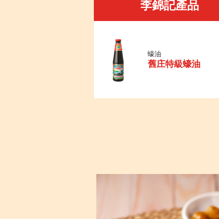
李錦記產品
蠔油
舊庄特級蠔油