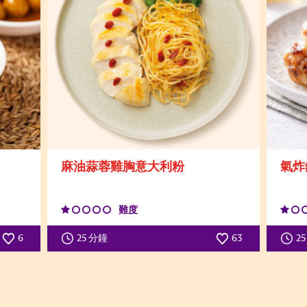
麻油蒜蓉雞胸意大利粉
氣炸
難度
6
25 分鐘
63
2