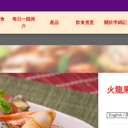
食
每日一餸推
產品
飲食煮意
關於李錦記
介
火龍