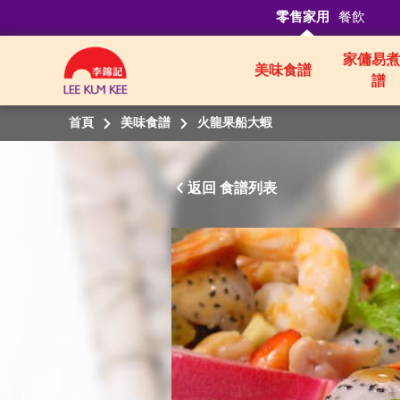
零售家用
餐飲
家傭易煮
美味食譜
譜
首頁
美味食譜
火龍果船大蝦
返回