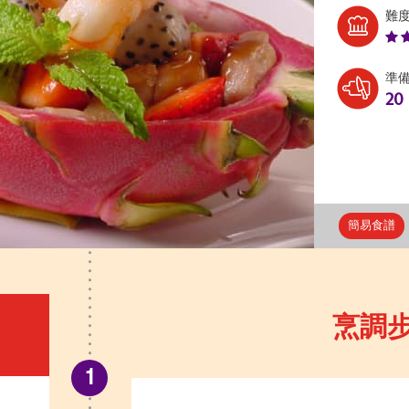
難
準
20
簡易食譜
烹調