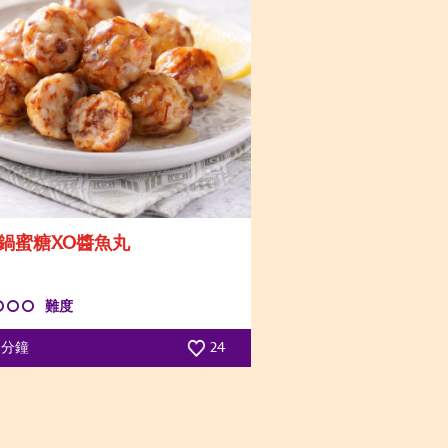
鍋蜜糖XO醬魚丸
難度
5 分鐘
24