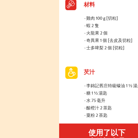
材料
雞肉 100 g [切粒]
蝦 2 隻
火龍果 2 個
奇異果 1 個 [去皮及切粒]
士多啤梨 2 個 [切粒]
芡汁
李錦記舊庄特級蠔油 1 ½ 
糖 1 ½ 湯匙
水 75 毫升
酸橙汁 2 茶匙
粟粉 2 茶匙
使用了以下