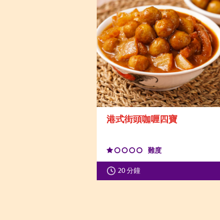
港式街頭咖喱四寶
難度
20 分鐘