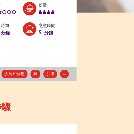
Level:
Serves:
度
份量
2
4
備時間
烹煮時間
5
分鐘
分鐘
少於30分鐘
雞
沙律
...
步驟