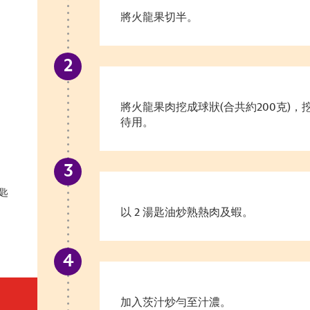
將火龍果切半。
將火龍果肉挖成球狀(合共約200克)
待用。
湯匙
以 2 湯匙油炒熟熱肉及蝦。
加入茨汁炒勻至汁濃。