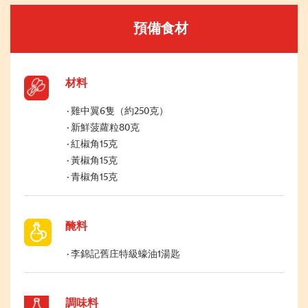
預備食材
材料
雞中翼6隻（約250克）
新鮮菠蘿粒80克
紅椒角15克
黃椒角15克
青椒角15克
醃料
李錦記舊庄特級蠔油1湯匙
調味料