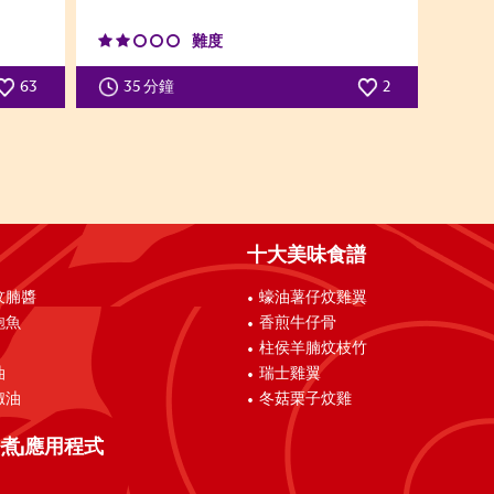
難度
63
35 分鐘
2
十大美味食譜
炆腩醬
蠔油薯仔炆雞翼
鮑魚
香煎牛仔骨
柱侯羊腩炆枝竹
油
瑞士雞翼
椒油
冬菇栗子炆雞
煮」應用程式