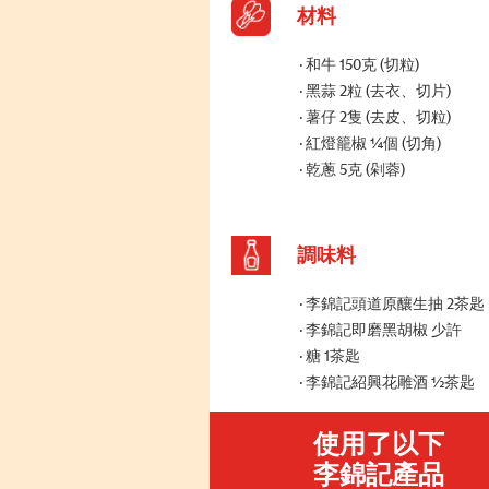
材料
和牛 150克 (切粒)
黑蒜 2粒 (去衣、切片)
薯仔 2隻 (去皮、切粒)
紅燈籠椒 ¼個 (切角)
乾蔥 5克 (剁蓉)
調味料
李錦記頭道原釀生抽 2茶匙
李錦記即磨黑胡椒 少許
糖 1茶匙
李錦記紹興花雕酒 ½茶匙
使用了以下
李錦記產品