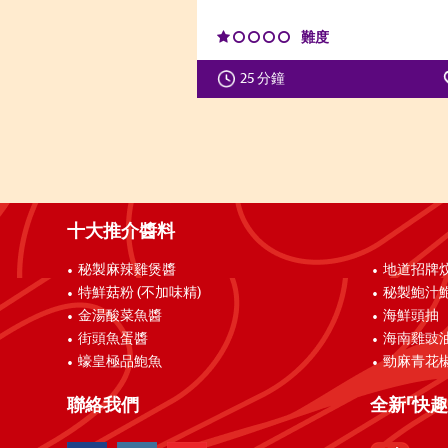
難度
25 分鐘
十大推介醬料
秘製麻辣雞煲醬
地道招牌
特鮮菇粉 (不加味精)
秘製鮑汁
金湯酸菜魚醬
海鮮頭抽
街頭魚蛋醬
海南雞豉
蠔皇極品鮑魚
勁麻青花
聯絡我們
全新「快趣