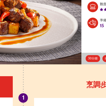
難
準
15
30分鐘
烹調