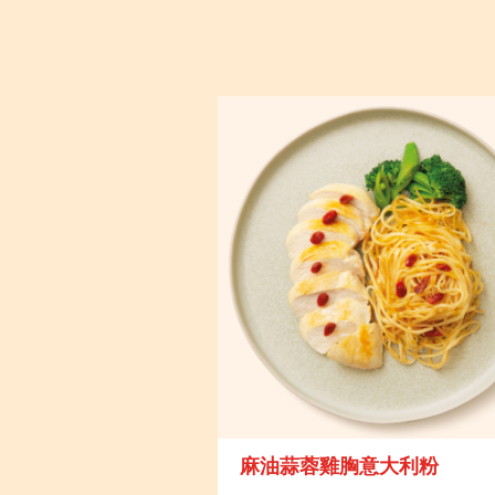
麻油蒜蓉雞胸意大利粉