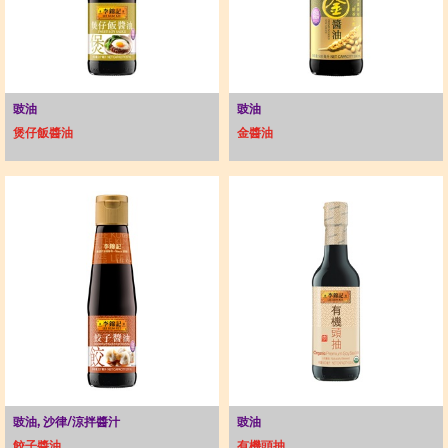
豉油
豉油
煲仔飯醬油
金醬油
豉油, 沙律/涼拌醬汁
豉油
餃子醬油
有機頭抽