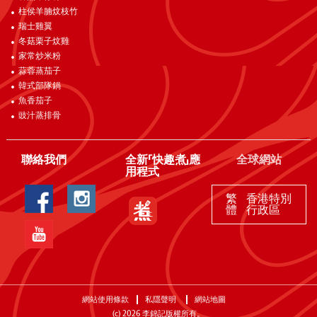
柱侯羊腩炆枝竹
瑞士雞翼
冬菇栗子炆雞
家常炒米粉
蒜蓉蒸茄子
韓式部隊鍋
魚香茄子
豉汁蒸排骨
聯絡我們
全新「快趣煮」應
全球網站
用程式
繁
香港特別
體
行政區
網站使用條款
私隱聲明
網站地圖
(c)
2026
李錦記版權所有。