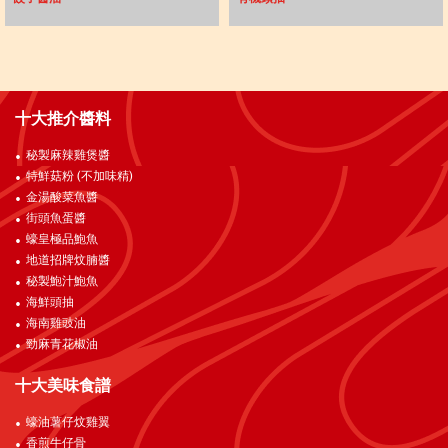
十大推介醬料
秘製麻辣雞煲醬
特鮮菇粉 (不加味精)
金湯酸菜魚醬
街頭魚蛋醬
蠔皇極品鮑魚
地道招牌炆腩醬
秘製鮑汁鮑魚
海鮮頭抽
海南雞豉油
勁麻青花椒油
十大美味食譜
蠔油薯仔炆雞翼
香煎牛仔骨