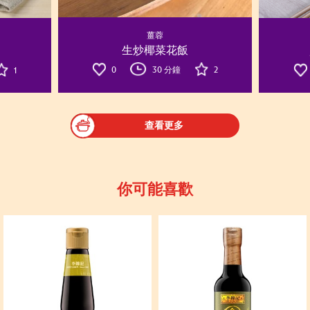
薑蓉
生炒椰菜花飯
0
30 分鐘
2
1
查看更多
你可能喜歡