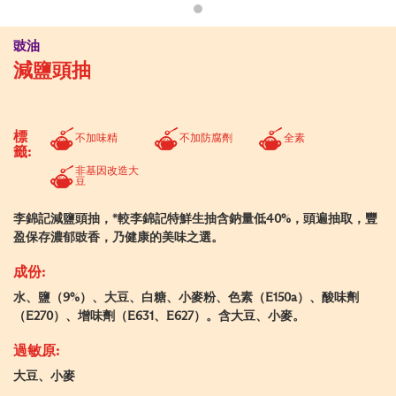
豉油
減鹽頭抽
標
不加味精
不加防腐劑
全素
籤:
非基因改造大
豆
李錦記減鹽頭抽，*較李錦記特鮮生抽含鈉量低40%，頭遍抽取，豐
盈保存濃郁豉香，乃健康的美味之選。
成份:
水、鹽（9%）、大豆、白糖、小麥粉、色素（E150a）、酸味劑
（E270）、增味劑（E631、E627）。含大豆、小麥。
過敏原:
大豆、小麥