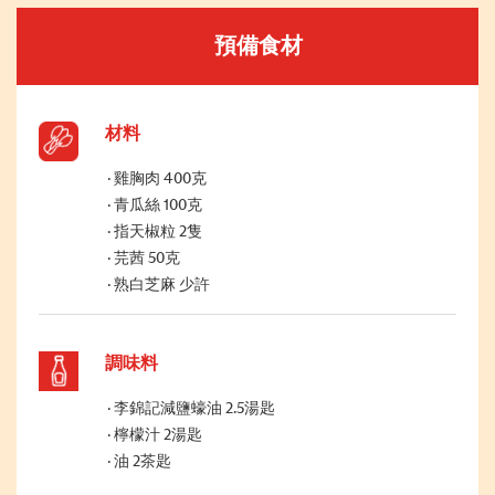
預備食材
材料
雞胸肉 400克
青瓜絲 100克
指天椒粒 2隻
芫茜 50克
熟白芝麻 少許
調味料
李錦記減鹽蠔油 2.5湯匙
檸檬汁 2湯匙
油 2茶匙