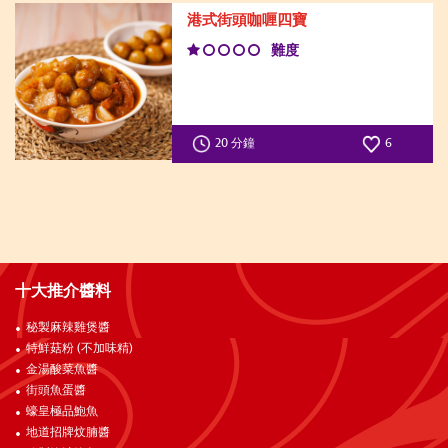
港式街頭咖喱四寶
難度
20 分鐘
6
十大推介醬料
秘製麻辣雞煲醬
特鮮菇粉 (不加味精)
金湯酸菜魚醬
街頭魚蛋醬
蠔皇極品鮑魚
地道招牌炆腩醬