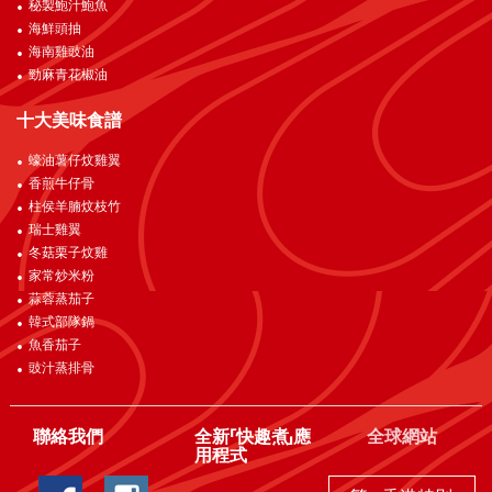
秘製鮑汁鮑魚
海鮮頭抽
海南雞豉油
勁麻青花椒油
十大美味食譜
蠔油薯仔炆雞翼
香煎牛仔骨
柱侯羊腩炆枝竹
瑞士雞翼
冬菇栗子炆雞
家常炒米粉
蒜蓉蒸茄子
韓式部隊鍋
魚香茄子
豉汁蒸排骨
聯絡我們
全新「快趣煮」應
全球網站
用程式