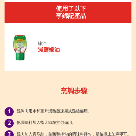
使用了以下
李錦記產品
蠔油
減鹽蠔油
烹調步驟
雞胸肉用水和薑片浸熟攤凍撕成雞絲備用。
把調味料加入指天椒粒拌匀備用。
雞肉加入青瓜絲，芫茜和拌匀的調味料拌匀，最後撒上芝麻即可。