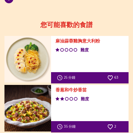
您可能喜歡的食譜
麻油蒜蓉雞胸意大利粉
難度
25 分鐘
63
香葱和牛炒香苗
難度
35 分鐘
2