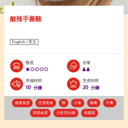
酸辣手撕雞
Level:
Serves:
難度
份量
1
2
準備時間
烹煮時間
10
20
分鐘
分鐘
健康食譜
亞洲美食
雞
小食
晚餐
午餐
簡易食譜
少於30分鐘
泰國菜