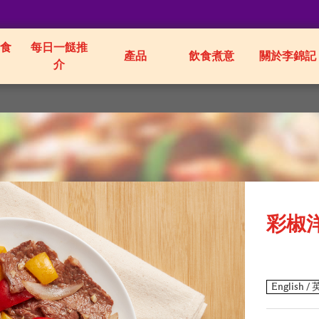
食
每日一餸推
產品
飲食煮意
關於李錦記
介
彩椒