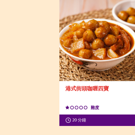
港式街頭咖喱四寶
難度
20 分鐘