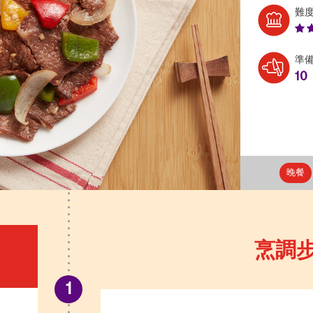
難
準
10
晚餐
烹調