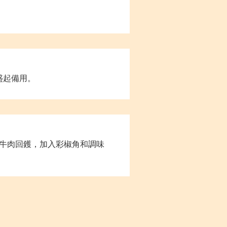
盛起備用。
牛肉回鑊，加入彩椒角和調味