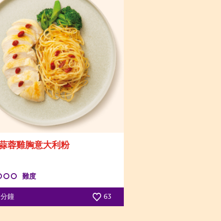
蒜蓉雞胸意大利粉
難度
5 分鐘
63