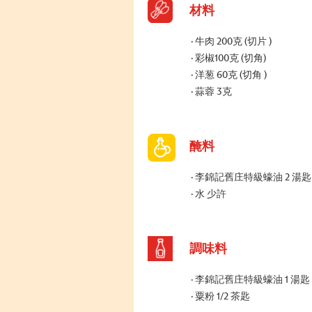
材料
牛肉 200克 (切片 )
彩椒100克 (切角)
洋葱 60克 (切角 )
蒜蓉 3克
醃料
李錦記舊庄特級蠔油 2 湯匙
水 少許
調味料
李錦記舊庄特級蠔油 1 湯匙
粟粉 1/2 茶匙