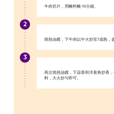
牛肉切片，用醃料醃 10分鐘。
燒熱油鑊，下牛肉以中火炒至7成熟，
再次燒熱油鑊，下蒜蓉和洋葱角炒香，
料，大火炒匀即可。