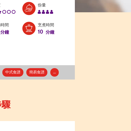
Level:
Serves:
度
份量
2
4
備時間
烹煮時間
10
分鐘
分鐘
中式食譜
簡易食譜
...
步驟