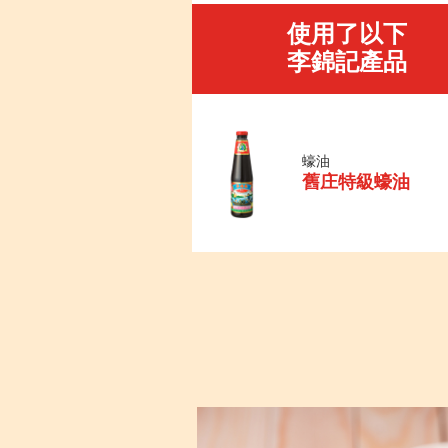
使用了以下
李錦記產品
蠔油
舊庄特級蠔油