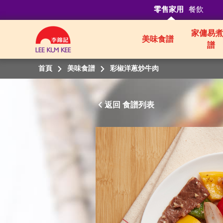
零售家用
餐飲
家傭易煮
美味食譜
譜
首頁
美味食譜
彩椒洋蔥炒牛肉
返回