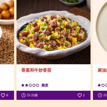
香葱和牛炒香苗
麻油
難度
6
35 分鐘
2
2