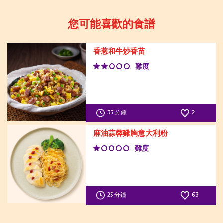
您可能喜歡的食譜
香葱和牛炒香苗
難度
35 分鐘
2
麻油蒜蓉雞胸意大利粉
難度
25 分鐘
63