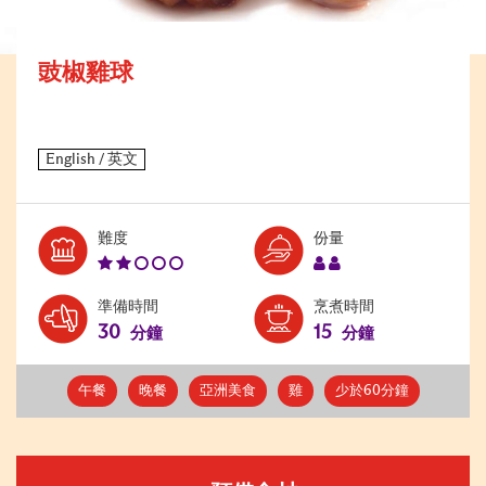
豉椒雞球
Level:
Serves:
難度
份量
2
2
準備時間
烹煮時間
30
15
分鐘
分鐘
午餐
晚餐
亞洲美食
雞
少於60分鐘