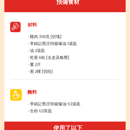
預備食材
材料
雞肉 350克 [切塊]
李錦記舊庄特級蠔油 1湯匙
油 2湯匙
乾葱 6粒 [去皮及略壓]
薑 2片
葱 2棵 [切段]
醃料
李錦記舊庄特級蠔油 1/2湯匙
生粉 1/2茶匙
使用了以下