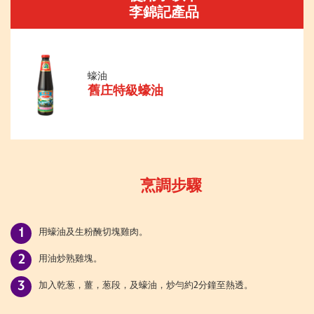
李錦記產品
蠔油
舊庄特級蠔油
烹調步驟
用蠔油及生粉醃切塊雞肉。
用油炒熟雞塊。
加入乾葱，薑，葱段，及蠔油，炒勻約2分鐘至熱透。