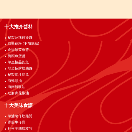
十大推介醬料
秘製麻辣雞煲醬
特鮮菇粉 (不加味精)
金湯酸菜魚醬
街頭魚蛋醬
蠔皇極品鮑魚
地道招牌炆腩醬
秘製鮑汁鮑魚
海鮮頭抽
海南雞豉油
勁麻青花椒油
十大美味食譜
蠔油薯仔炆雞翼
香煎牛仔骨
柱侯羊腩炆枝竹