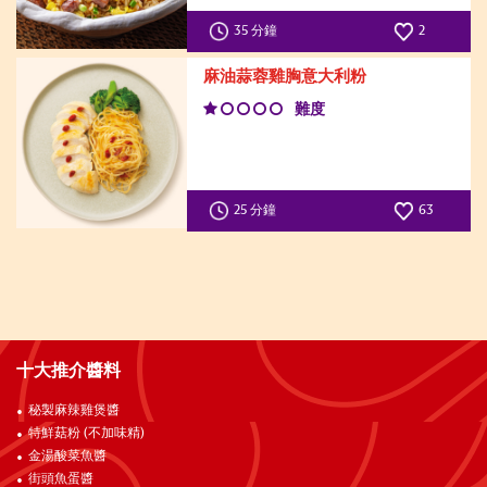
35 分鐘
2
麻油蒜蓉雞胸意大利粉
難度
25 分鐘
63
十大推介醬料
秘製麻辣雞煲醬
特鮮菇粉 (不加味精)
金湯酸菜魚醬
街頭魚蛋醬