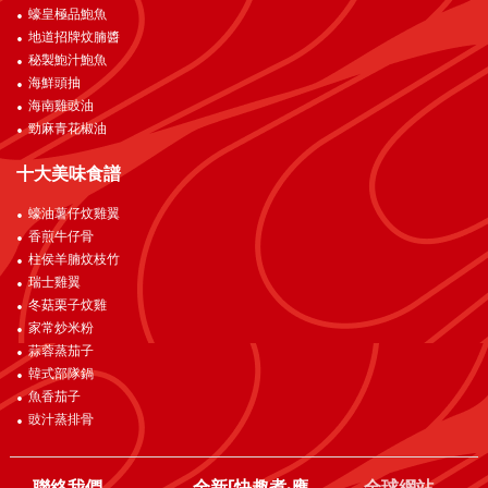
蠔皇極品鮑魚
地道招牌炆腩醬
秘製鮑汁鮑魚
海鮮頭抽
海南雞豉油
勁麻青花椒油
十大美味食譜
蠔油薯仔炆雞翼
香煎牛仔骨
柱侯羊腩炆枝竹
瑞士雞翼
冬菇栗子炆雞
家常炒米粉
蒜蓉蒸茄子
韓式部隊鍋
魚香茄子
豉汁蒸排骨