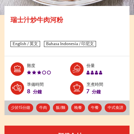
瑞士汁炒牛肉河粉
Level:
Serves:
難度
份量
3
4
準備時間
烹煮時間
8
7
分鐘
分鐘
少於15分鐘
牛肉
飯/麵
晚餐
午餐
中式食譜