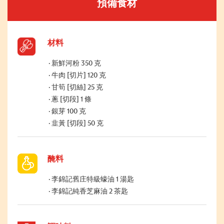
預備食材
材料
新鮮河粉 350 克
牛肉 [切片] 120 克
甘筍 [切絲] 25 克
蔥 [切段] 1 條
銀芽 100 克
韭黃 [切段] 50 克
醃料
李錦記舊庄特級蠔油 1 湯匙
李錦記純香芝麻油 2 茶匙