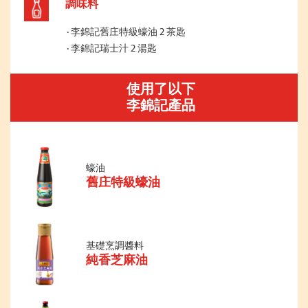
調味料
李錦記舊庄特級蠔油 2 茶匙
李錦記瑞士汁 2 湯匙
使用了以下
李錦記產品
蠔油
舊庄特級蠔油
基礎烹調醬料
純香芝麻油