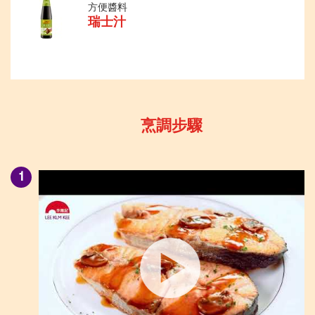
方便醬料
瑞士汁
烹調步驟