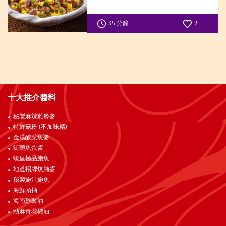
35 分鐘
2
十大推介醬料
秘製麻辣雞煲醬
特鮮菇粉 (不加味精)
金湯酸菜魚醬
街頭魚蛋醬
蠔皇極品鮑魚
地道招牌炆腩醬
秘製鮑汁鮑魚
海鮮頭抽
海南雞豉油
勁麻青花椒油