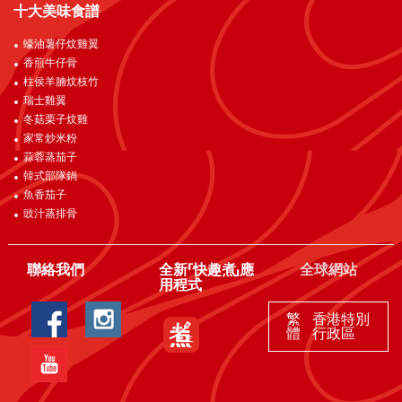
十大美味食譜
蠔油薯仔炆雞翼
香煎牛仔骨
柱侯羊腩炆枝竹
瑞士雞翼
冬菇栗子炆雞
家常炒米粉
蒜蓉蒸茄子
韓式部隊鍋
魚香茄子
豉汁蒸排骨
聯絡我們
全新「快趣煮」應
全球網站
用程式
繁
香港特別
體
行政區