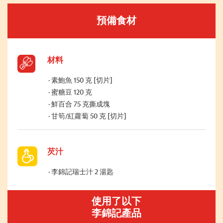
預備食材
材料
素鮑魚 150 克 [切片]
蜜糖豆 120 克
鮮百合 75 克撕成塊
甘筍/紅蘿蔔 50 克 [切片]
芡汁
李錦記瑞士汁 2 湯匙
使用了以下
李錦記產品