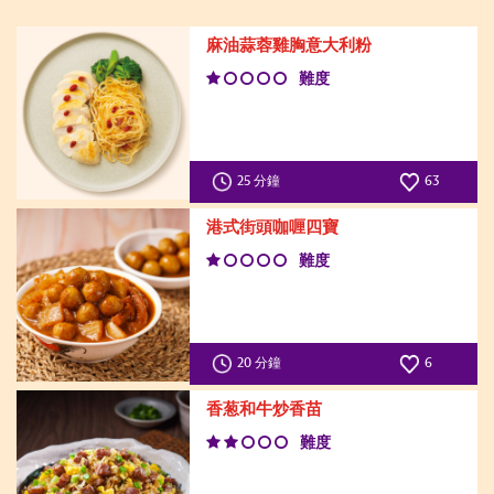
麻油蒜蓉雞胸意大利粉
難度
25 分鐘
63
港式街頭咖喱四寶
難度
20 分鐘
6
香葱和牛炒香苗
難度