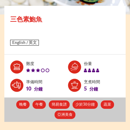
三色素鮑魚
Level:
Serves:
難度
份量
3
4
準備時間
烹煮時間
10
5
分鐘
分鐘
晚餐
午餐
簡易食譜
少於30分鐘
蔬菜
亞洲美食