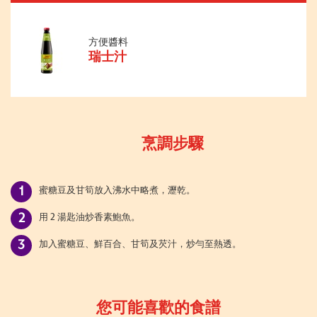
方便醬料
瑞士汁
烹調步驟
蜜糖豆及甘筍放入沸水中略煮，瀝乾。
用 2 湯匙油炒香素鮑魚。
加入蜜糖豆、鮮百合、甘筍及芡汁，炒勻至熱透。
您可能喜歡的食譜